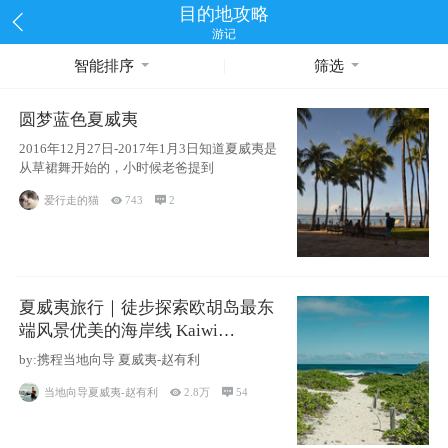
目的地攻略
游记
智能排序
筛选
圆梦蓝色夏威夷
2016年12月27日-2017年1月3日知道夏威夷是
从草裙舞开始的，小时候老爸提到
爱行走的猫

743

2
夏威夷旅行｜徒步探索欧胡岛最东
端风景优美的海岸线 Kaiwi
Shoreline Trail
by:携程当地向导 夏威夷-赵有利
当地向导夏威夷-赵有利

2.8万

54