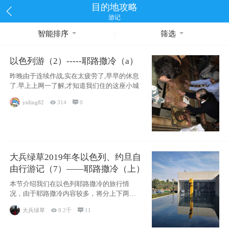
目的地攻略
游记
智能排序
筛选
以色列游（2）-----耶路撒冷（a）
昨晚由于连续作战,实在太疲劳了,早早的休息
了.早上上网一了解,才知道我们住的这座小城
yiding82

314

0
大兵绿草2019年冬以色列、约旦自
由行游记（7）——耶路撒冷（上）
本节介绍我们在以色列耶路撒冷的旅行情
况，由于耶路撒冷内容较多，将分上下两节
分别介绍，本节主要内容有耶
大兵绿草

8.2千

11