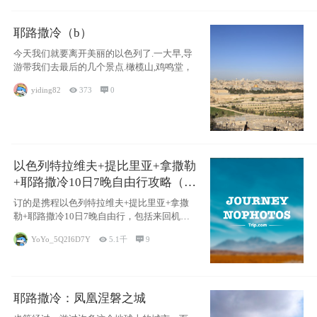
耶路撒冷（b）
今天我们就要离开美丽的以色列了.一大早,导
游带我们去最后的几个景点.橄榄山,鸡鸣堂，
yiding82

373

0
以色列特拉维夫+提比里亚+拿撒勒
+耶路撒冷10日7晚自由行攻略（交
通和住宿为主）
订的是携程以色列特拉维夫+提比里亚+拿撒
勒+耶路撒冷10日7晚自由行，包括来回机票
（
YoYo_5Q2I6D7Y

5.1千

9
耶路撒冷：凤凰涅磐之城