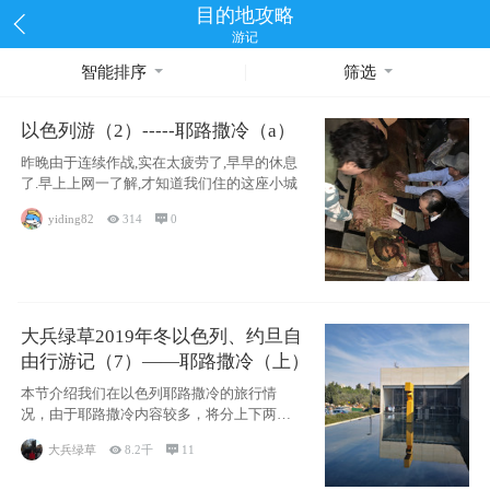
目的地攻略
游记
智能排序
筛选
以色列游（2）-----耶路撒冷（a）
昨晚由于连续作战,实在太疲劳了,早早的休息
了.早上上网一了解,才知道我们住的这座小城
yiding82

314

0
大兵绿草2019年冬以色列、约旦自
由行游记（7）——耶路撒冷（上）
本节介绍我们在以色列耶路撒冷的旅行情
况，由于耶路撒冷内容较多，将分上下两节
分别介绍，本节主要内容有耶
大兵绿草

8.2千

11