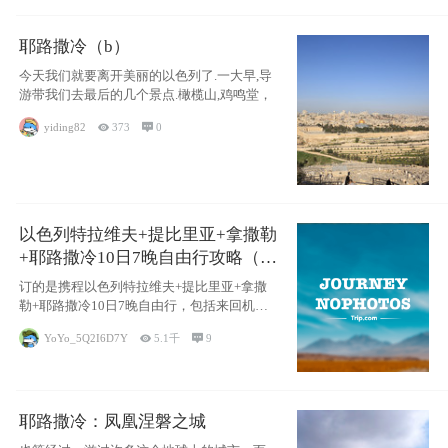
耶路撒冷（b）
今天我们就要离开美丽的以色列了.一大早,导
游带我们去最后的几个景点.橄榄山,鸡鸣堂，
yiding82

373

0
以色列特拉维夫+提比里亚+拿撒勒
+耶路撒冷10日7晚自由行攻略（交
通和住宿为主）
订的是携程以色列特拉维夫+提比里亚+拿撒
勒+耶路撒冷10日7晚自由行，包括来回机票
（
YoYo_5Q2I6D7Y

5.1千

9
耶路撒冷：凤凰涅磐之城