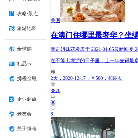
攻略·景点
美图
旅游地图
在澳门住哪里最奢华？坐
全球购
暴走姐妹花
发表于
2021-01-05
最新回复
2
在不能出境游的日子里，上一年去得最
礼品卡
2
天
，2020-12-17
，￥500
，和朋友
携程金融
3876
企业商旅
30
6
老友会
关于携程