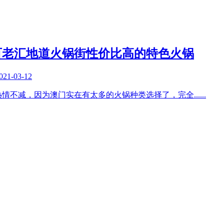
百老汇地道火锅街性价比高的特色火锅
021-03-12
热情不减，因为澳门实在有太多的火锅种类选择了，完全
......