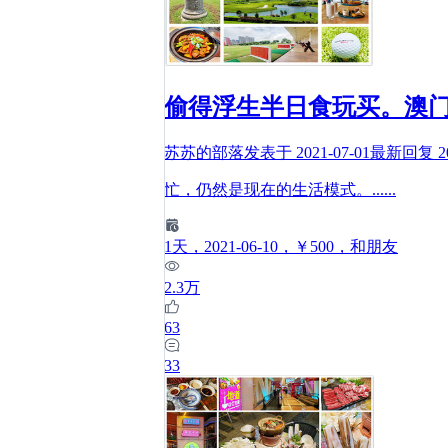
偷得浮生半日食玩买。澳
苏苏的部落
发表于
2021-07-01
最新回复
2
忙，仍然是现在的生活模式。
......
1
天
，2021-06-10
，￥500
，和朋友
2.3万
63
33