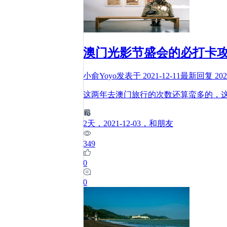
澳门光影节盛会的必打卡
小俞Yoyo
发表于
2021-12-11
最新回复
202
这两年去澳门旅行的次数还算蛮多的，这
2
天
，2021-12-03
，和朋友
349
0
0