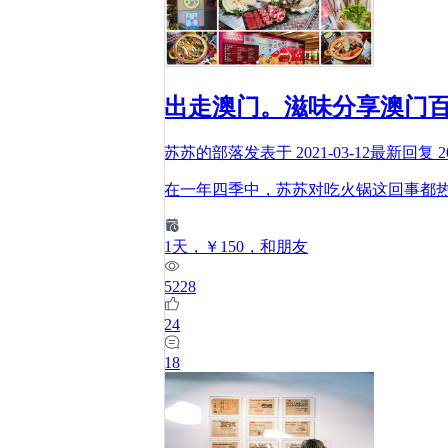
出走澳门。滋味分享澳门
苏苏的部落
发表于
2021-03-12
最新回复
2
在一年四季中，苏苏对吃火锅这回事都
1
天
，￥150
，和朋友
5228
24
18