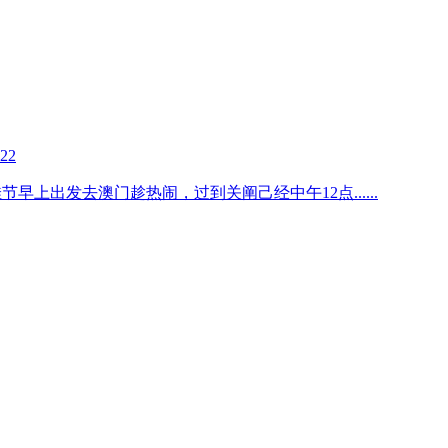
-22
佳节早上出发去澳门趁热闹，过到关阐己经中午12点
......