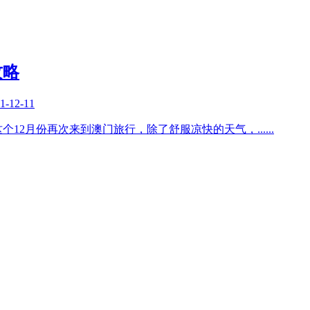
攻略
1-12-11
个12月份再次来到澳门旅行，除了舒服凉快的天气，
......