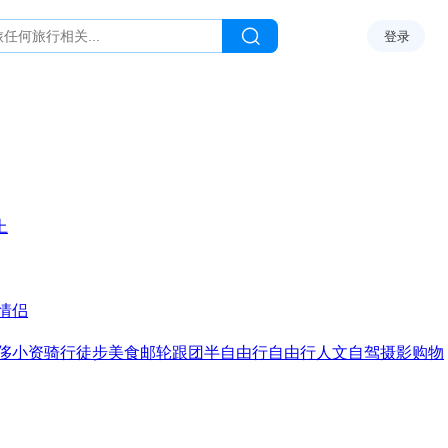
登录
上
情侣
侈
小资
骑行
徒步
美食
邮轮
跟团
半自由行
自由行
人文
自驾
摄影
购物