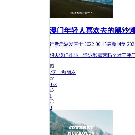
澳门年轻人喜欢去的黑沙
行者老湖
发表于
2022-06-15
最新回复
202
想去澳门徒步、游泳和露营吗？对于澳
2
天
，和朋友
958
1
0