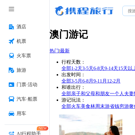
酒店
澳门
游记
机票
热门
|
最新
火车票
行程天数
：
全部
1-2天
3-5天
6-8天
9-14天
15天以
旅游
出发时间
：
全部
3-5月
6-8月
9-11月
12-2月
门票·活动
和谁出行
：
全部
亲子
和父母
和朋友
一个人
夫妻
汽车·船票
游记玩法
：
全部
火车
美食林
周末游
省钱
穷游
奢
用车
NEW
AI行程助手