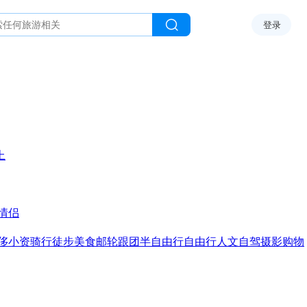
登录
上
情侣
侈
小资
骑行
徒步
美食
邮轮
跟团
半自由行
自由行
人文
自驾
摄影
购物