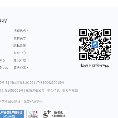
携程
携程热点
诚聘英才
隐私政策
安全中心
中心
知识产权
扫码下载携程App
 Group
算法公示
0号-3
|
网信算备310105117481904230015号
食备1050001号
|
旅游度假资质
|
平台信息
|
资质与规则
站落实诚信建设主体责任承诺书