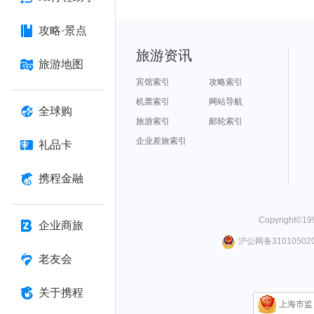
攻略·景点
旅游资讯
旅游地图
宾馆索引
攻略索引
机票索引
网站导航
全球购
旅游索引
邮轮索引
企业差旅索引
礼品卡
携程金融
Copyright©
19
企业商旅
沪公网备310105020
老友会
关于携程
上海市监