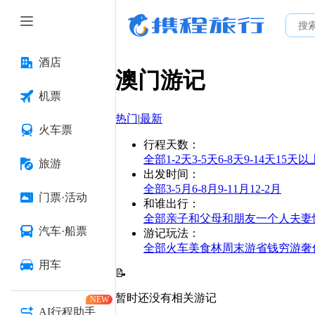
酒店
澳门
游记
机票
热门
|
最新
火车票
行程天数
：
全部
1-2天
3-5天
6-8天
9-14天
15天以
旅游
出发时间
：
全部
3-5月
6-8月
9-11月
12-2月
门票·活动
和谁出行
：
全部
亲子
和父母
和朋友
一个人
夫妻
汽车·船票
游记玩法
：
全部
火车
美食林
周末游
省钱
穷游
奢
用车
📝
暂时还没有相关游记
NEW
AI行程助手