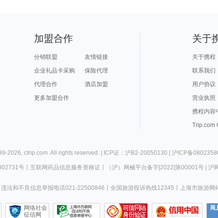
加盟合作
关于
分销联盟
友情链接
关于携程
企业礼品卡采购
保险代理
联系我们
代理合作
酒店加盟
用户协议
更多加盟合作
营业执照
携程内容
Trip.com
99-
2026
,
ctrip.com
. All rights reserved. |
ICP证：沪B2-20050130
|
沪ICP备0802358
02731号
丨
互联网药品信息服务资格证
丨
（沪）网械平台备字[2022]第00001号
|
沪网
违法和不良信息举报电话021-22500846
丨
全国旅游投诉热线12345
丨
上海市旅游网
网络社会
征信网