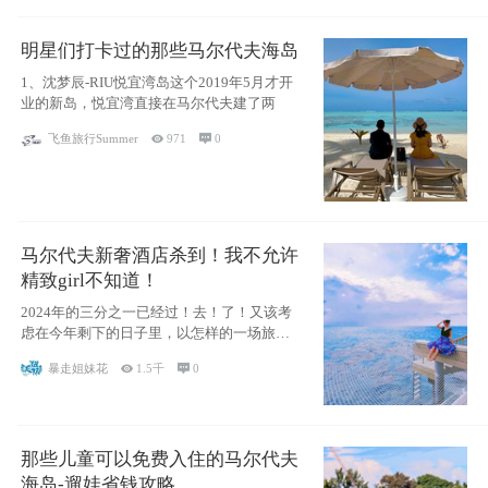
明星们打卡过的那些马尔代夫海岛
1、沈梦辰-RIU悦宜湾岛这个2019年5月才开
业的新岛，悦宜湾直接在马尔代夫建了两
飞鱼旅行Summer

971

0
马尔代夫新奢酒店杀到！我不允许
精致girl不知道！
2024年的三分之一已经过！去！了！又该考
虑在今年剩下的日子里，以怎样的一场旅行
犒劳
暴走姐妹花

1.5千

0
那些儿童可以免费入住的马尔代夫
海岛-遛娃省钱攻略