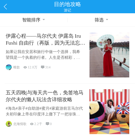
目的地攻略
游记
智能排序
筛选
伊露心程——马尔代夫 伊露岛 Iru
Fushi 自由行（再版，因为无法忘却
的留恋）
如果让我在安居和旅行中做一个选择，我希
望我是一个执着的行者。人生是否精彩，都
源于自己
唯歆

12.0万

314
五天四晚|与海天共一色，免签地马
尔代夫的懒人玩法含详细攻略
#海岛#亲子#自助游#蜜月#家庭游前言马尔代
夫初印象上帝在印度洋上撒下了一把珍珠，
这
北海情歌

2.2千

0