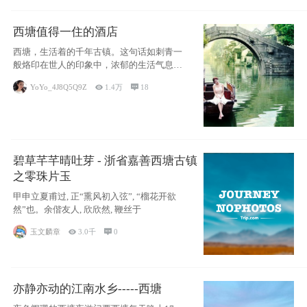
西塘值得一住的酒店
西塘，生活着的千年古镇。这句话如刺青一
般烙印在世人的印象中，浓郁的生活气息，
小桥流水
YoYo_4J8Q5Q9Z

1.4万

18
碧草芊芊晴吐芽 - 浙省嘉善西塘古镇
之零珠片玉
甲申立夏甫过, 正“熏风初入弦”, “榴花开欲
然”也。余偕友人, 欣欣然, 鞭丝于
玉文麟章

3.0千

0
亦静亦动的江南水乡-----西塘