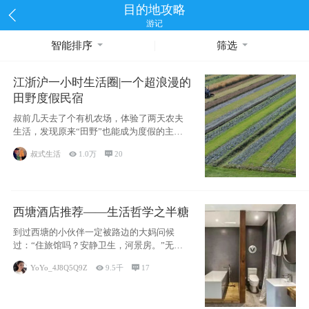
目的地攻略
游记
智能排序
筛选
江浙沪一小时生活圈|一个超浪漫的
田野度假民宿
叔前几天去了个有机农场，体验了两天农夫
生活，发现原来“田野”也能成为度假的主旋
律。江
叔式生活

1.0万

20
西塘酒店推荐——生活哲学之半糖
到过西塘的小伙伴一定被路边的大妈问候
过：“住旅馆吗？安静卫生，河景房。”无意
于厚今薄
YoYo_4J8Q5Q9Z

9.5千

17