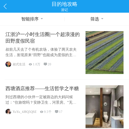
目的地攻略
游记
智能排序
筛选
江浙沪一小时生活圈|一个超浪漫的
田野度假民宿
叔前几天去了个有机农场，体验了两天农夫
生活，发现原来“田野”也能成为度假的主旋
律。江
叔式生活

1.0万

20
西塘酒店推荐——生活哲学之半糖
到过西塘的小伙伴一定被路边的大妈问候
过：“住旅馆吗？安静卫生，河景房。”无意
于厚今薄
YoYo_4J8Q5Q9Z

9.5千

17