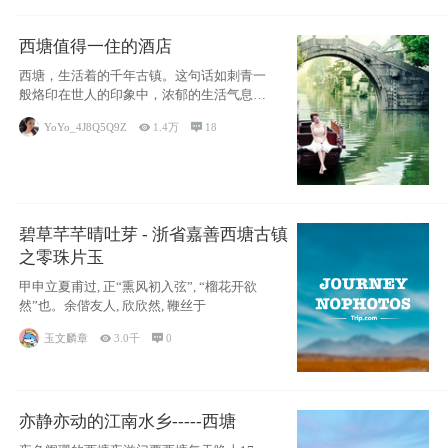
西塘值得一住的酒店
西塘，生活着的千年古镇。这句话如刺青一
般烙印在世人的印象中，浓郁的生活气息，
小桥流水
YoYo_4J8Q5Q9Z

1.4万

18
碧草芊芊晴吐芽 - 浙省嘉善西塘古镇
之零珠片玉
甲申立夏甫过, 正“熏风初入弦”, “榴花开欲
然”也。余偕友人, 欣欣然, 鞭丝于
玉文麟章

3.0千

0
亦静亦动的江南水乡-----西塘