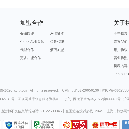
加盟合作
关于
分销联盟
友情链接
关于携程
企业礼品卡采购
保险代理
联系我们
代理合作
酒店加盟
用户协议
更多加盟合作
营业执照
携程内容
Trip.com
99-
2026
,
ctrip.com
. All rights reserved. |
ICP证：沪B2-20050130
|
沪ICP备0802358
02731号
丨
互联网药品信息服务资格证
丨
（沪）网械平台备字[2022]第00001号
|
沪网
违法和不良信息举报电话021-22500846
丨
全国旅游投诉热线12345
丨
上海市旅游网
网络社会
征信网