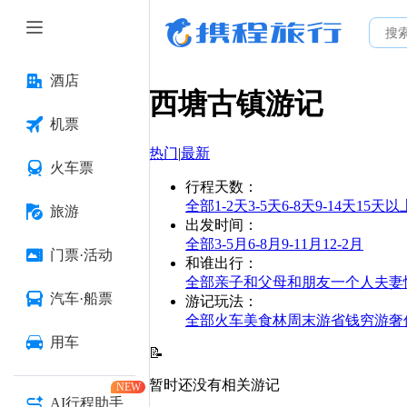
酒店
西塘古镇
游记
机票
热门
|
最新
火车票
行程天数
：
全部
1-2天
3-5天
6-8天
9-14天
15天以
旅游
出发时间
：
全部
3-5月
6-8月
9-11月
12-2月
门票·活动
和谁出行
：
全部
亲子
和父母
和朋友
一个人
夫妻
汽车·船票
游记玩法
：
全部
火车
美食林
周末游
省钱
穷游
奢
用车
📝
暂时还没有相关游记
NEW
AI行程助手