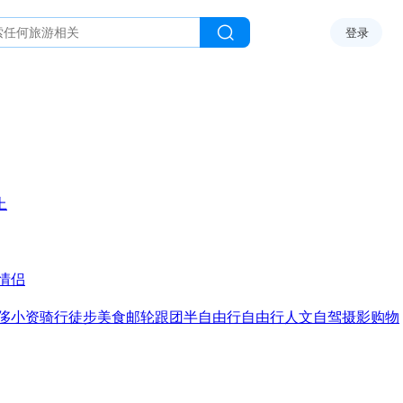
登录
上
情侣
侈
小资
骑行
徒步
美食
邮轮
跟团
半自由行
自由行
人文
自驾
摄影
购物