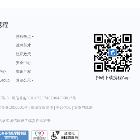
携程
携程热点
诚聘英才
隐私政策
安全中心
中心
知识产权
扫码下载携程App
 Group
算法公示
0号-3
|
网信算备310105117481904230015号
食备1050001号
|
旅游度假资质
|
平台信息
|
资质与规则
站落实诚信建设主体责任承诺书