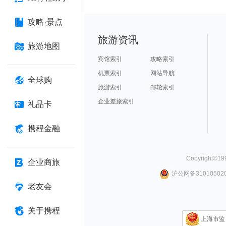
攻略·景点
旅游资讯
旅游地图
宾馆索引
攻略索引
机票索引
网站导航
全球购
旅游索引
邮轮索引
企业差旅索引
礼品卡
携程金融
Copyright©
19
企业商旅
沪公网备310105020
老友会
关于携程
上海市监