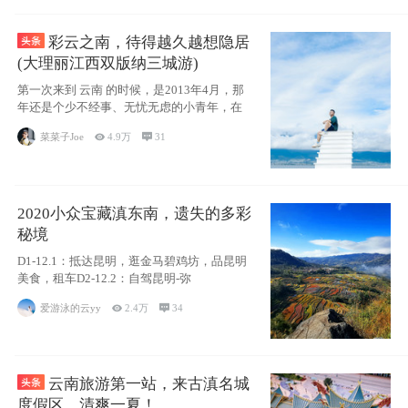
彩云之南，待得越久越想隐居
(大理丽江西双版纳三城游)
第一次来到 云南 的时候，是2013年4月，那
年还是个少不经事、无忧无虑的小青年，在
菜菜子Joe

4.9万

31
2020小众宝藏滇东南，遗失的多彩
秘境
D1-12.1：抵达昆明，逛金马碧鸡坊，品昆明
美食，租车D2-12.2：自驾昆明-弥
爱游泳的云yy

2.4万

34
云南旅游第一站，来古滇名城
度假区，清爽一夏！