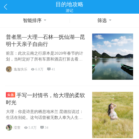
目的地攻略
游记
智能排序
筛选
普者黑—大理—石林—抚仙湖—昆
明十天亲子自由行
前言：此次云南之行原本是2020年春节的计
划，当时定好了所有车票和酒店打算去看红
嘴鸥，但是一场突如其来的
逸逸快乐

6.0万

41
手写一封情书，给大理的柔软
时光
大理：你是诗意的栖息地米兰 昆德拉说过：
生活在别处。这句话曾被无数人奉为人生信
条，并
滢萱

5.8万

34