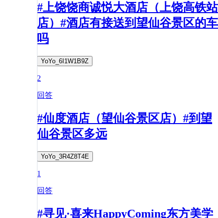
#上饶饶商诚悦大酒店（上饶高铁站
店）#酒店有接送到望仙谷景区的车
吗
YoYo_6I1W1B9Z
2
回答
#仙度酒店（望仙谷景区店）#到望
仙谷景区多远
YoYo_3R4Z8T4E
1
回答
#寻见·喜来HappyComing东方美学