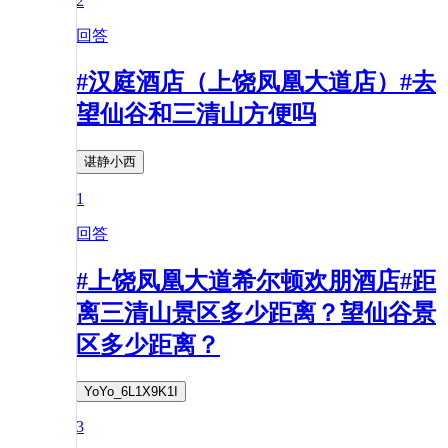
2
回答
#汉庭酒店（上饶凤凰大道店）#去
望仙谷和三清山方便吗
谌静小西
1
回答
#上饶凤凰大道希尔顿欢朋酒店#距
离三清山景区多少距离？望仙谷景
区多少距离？
YoYo_6L1X9K1I
3