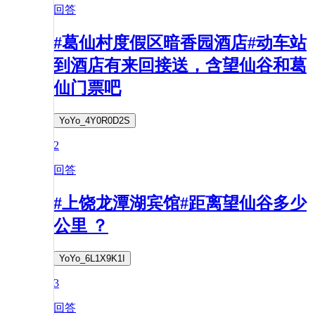
回答
#葛仙村度假区暗香园酒店#动车站
到酒店有来回接送，含望仙谷和葛
仙门票吧
YoYo_4Y0R0D2S
2
回答
#上饶龙潭湖宾馆#距离望仙谷多少
公里 ？
YoYo_6L1X9K1I
3
回答