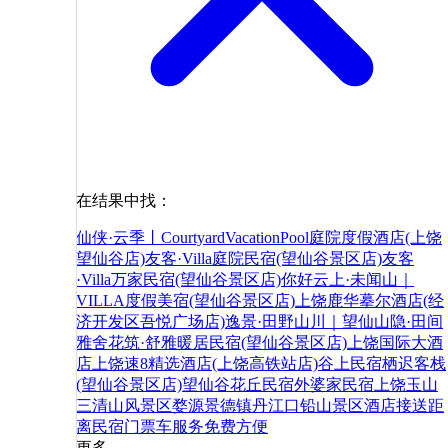
在结果中找：
仙侠·云季丨CourtyardVacationPool庭院度假酒店(上饶
望仙谷店)
友客·Villa庭院民宿(望仙谷景区店)
友客
·Villa万家民宿(望仙谷景区店)
你好
云上·未闻山｜
VILLA度假美宿(望仙谷景区店)
上饶鹿华摹尔酒店(经
济开发区吾悦广场店)
逸景·田野山川｜望仙山隐·田间
雅舍
花筑·舒雅暖居民宿(望仙谷景区店)
上饶国际大酒
店
上饶速8精选酒店(上饶高铁站店)
谷上民宿
栖迟客栈
(望仙谷景区店)
望仙谷花丘民宿
外婆家民宿
上饶
玉山
三清山风景区
婺源
景德镇
丹江口
铅山
景区
酒店
接送
距
离
民宿
门票
车
服务
免费
方便
更多