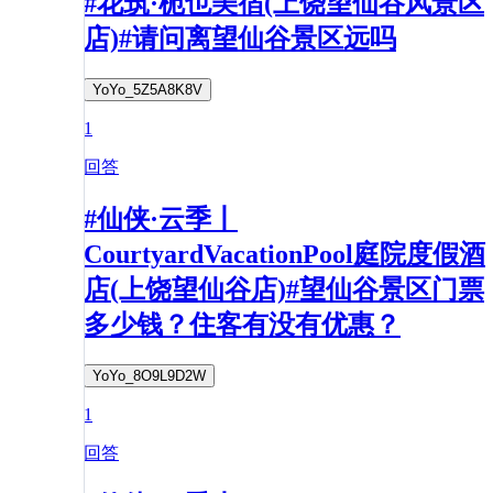
#花筑·栀也美宿(上饶望仙谷风景区
店)#请问离望仙谷景区远吗
YoYo_5Z5A8K8V
1
回答
#仙侠·云季丨
CourtyardVacationPool庭院度假酒
店(上饶望仙谷店)#望仙谷景区门票
多少钱？住客有没有优惠？​
YoYo_8O9L9D2W
1
回答