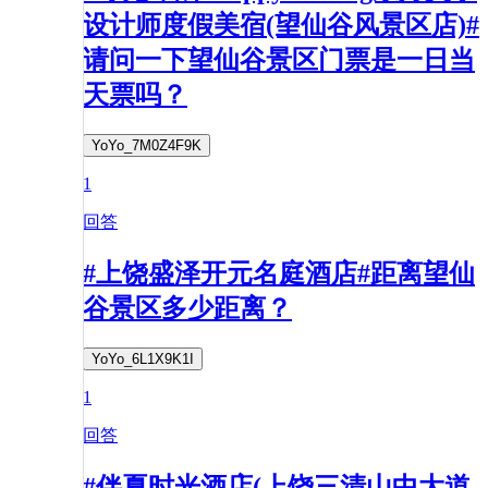
设计师度假美宿(望仙谷风景区店)#
请问一下望仙谷景区门票是一日当
天票吗？
YoYo_7M0Z4F9K
1
回答
#上饶盛泽开元名庭酒店#距离望仙
谷景区多少距离？
YoYo_6L1X9K1I
1
回答
#伴夏时光酒店(上饶三清山中大道