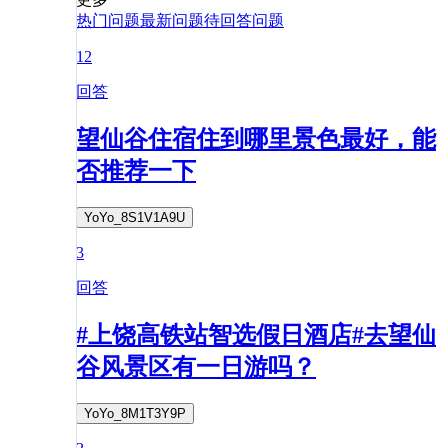
热门问题
最新问题
待回答问题
12
回答
望仙谷住宿住到哪里景色最好，能
否推荐一下
YoYo_8S1V1A9U
3
回答
#上饶高铁站智选假日酒店#去望仙
谷风景区有一日游吗？
YoYo_8M1T3Y9P