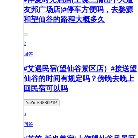
友邦广场店)#停车方便吗，去婺源
和望仙谷的路程大概多久
2
回答
#艾遇民宿(望仙谷景区店）#接送望
仙谷的时间有规定吗？傍晚去晚上
回民宿可以吗
YoYo_6R8B0P1P
5
回答