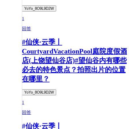
YoYo_8O9L9D2W
1
回答
#仙侠·云季丨
CourtyardVacationPool庭院度假酒
店(上饶望仙谷店)#望仙谷内有哪些
必去的特色景点？拍照出片的位置
在哪里？​
YoYo_8O9L9D2W
1
回答
#仙侠·云季丨