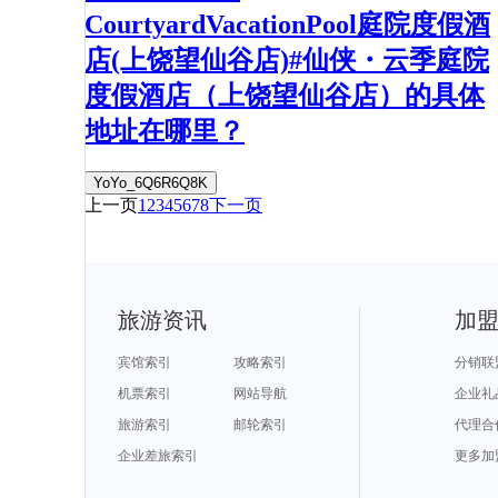
CourtyardVacationPool庭院度假酒
店(上饶望仙谷店)#仙侠・云季庭院
度假酒店（上饶望仙谷店）的具体
地址在哪里？
YoYo_6Q6R6Q8K
上一页
1
2
3
4
5
6
7
8
下一页
旅游资讯
加
宾馆索引
攻略索引
分销联
机票索引
网站导航
企业礼
旅游索引
邮轮索引
代理合
企业差旅索引
更多加