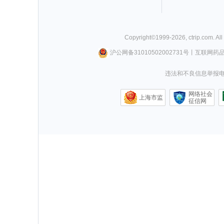
Copyright©
1999-
2026
,
ctrip.com
. Al
沪公网备31010502002731号
丨
互联网药
违法和不良信息举报电话0
网络社会
上海市监
征信网