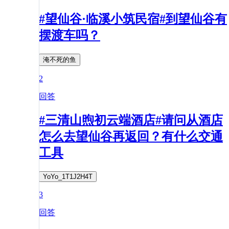
#望仙谷·临溪小筑民宿#到望仙谷有
摆渡车吗？
淹不死的鱼
2
回答
#三清山煦初云端酒店#请问从酒店
怎么去望仙谷再返回？有什么交通
工具
YoYo_1T1J2H4T
3
回答