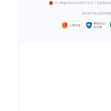
沪公网备31010502002731号
丨
互联网药
违法和不良信息举报电话0
网络社会
上海市监
征信网