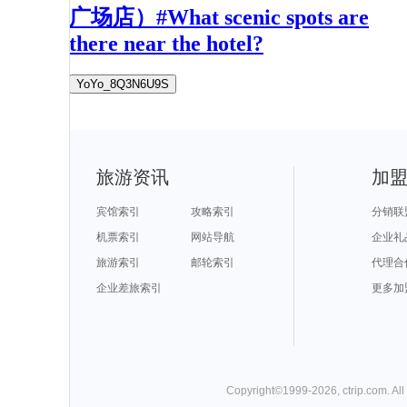
广场店）#What scenic spots are
there near the hotel?
YoYo_8Q3N6U9S
旅游资讯
加
宾馆索引
攻略索引
分销联
机票索引
网站导航
企业礼
旅游索引
邮轮索引
代理合
企业差旅索引
更多加
Copyright©
1999-
2026
,
ctrip.com
. Al