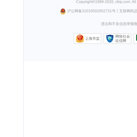
Copyright©
1999-
2026
,
ctrip.com
. Al
沪公网备31010502002731号
丨
互联网药
违法和不良信息举报电话0
网络社会
上海市监
征信网