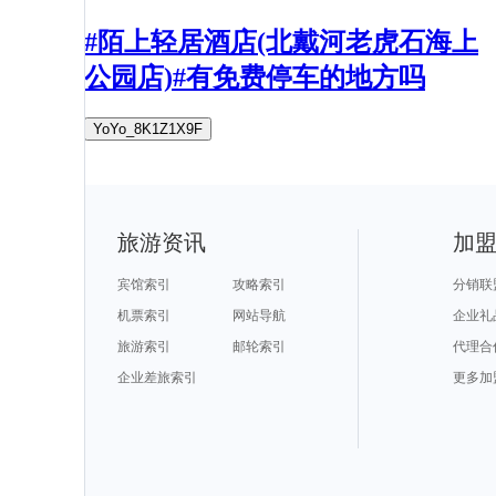
#陌上轻居酒店(北戴河老虎石海上
公园店)#有免费停车的地方吗
YoYo_8K1Z1X9F
旅游资讯
加
宾馆索引
攻略索引
分销联
机票索引
网站导航
企业礼
旅游索引
邮轮索引
代理合
企业差旅索引
更多加