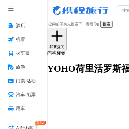
搜索
酒店
机票
我要提问
火车票
问答标签
YOHO荷里活罗斯
旅游
门票·活动
汽车·船票
用车
NEW
AI行程助手