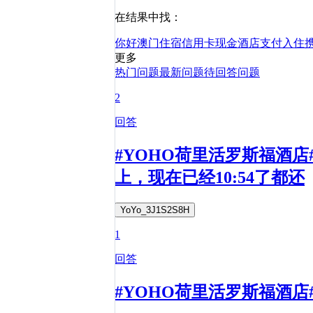
在结果中找：
你好
澳门
住宿
信用卡
现金
酒店
支付
入住
更多
热门问题
最新问题
待回答问题
2
回答
#YOHO荷里活罗斯福酒
上，现在已经10:54了都还
YoYo_3J1S2S8H
1
回答
#YOHO荷里活罗斯福酒