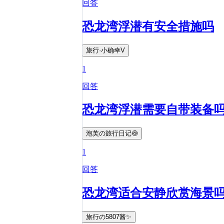
回答
恐龙湾浮潜有安全措施吗
旅行·小确幸V
1
回答
恐龙湾浮潜需要自带装备
泡芙の旅行日记🍥
1
回答
恐龙湾适合安静欣赏海景
旅行の5807酱✨