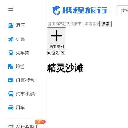
搜索
酒店
机票
我要提问
火车票
问答标签
精灵沙滩
旅游
门票·活动
汽车·船票
用车
NEW
AI行程助手