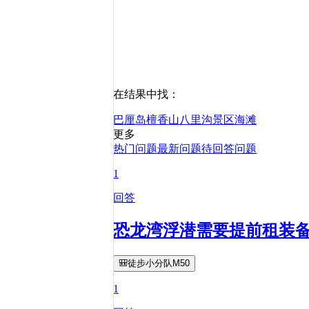
在结果中找：
巴厘岛
檀香山
八里沟景区
海滩
更多
热门问题
最新问题
待回答问题
1
回答
恐龙湾浮潜需要提前租装
🎒徒步小分队M50
1