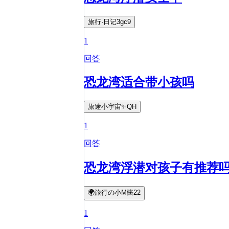
旅行·日记3gc9
1
回答
恐龙湾适合带小孩吗
旅途小宇宙✨QH
1
回答
恐龙湾浮潜对孩子有推荐
🌍旅行の小M酱22
1