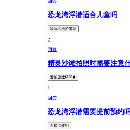
回答
恐龙湾浮潜适合儿童吗
冷阮の漫游笔记
2
回答
精灵沙滩拍照时需要注意
爱拍旅途M28🧳
1
回答
恐龙湾浮潜需要提前预约
石松待黎明