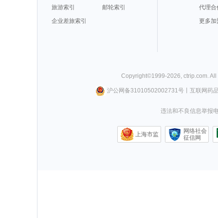
旅游索引
邮轮索引
代理合
企业差旅索引
更多加
Copyright©
1999-
2026
,
ctrip.com
. Al
沪公网备31010502002731号
丨
互联网药
违法和不良信息举报电话0
网络社会
上海市监
征信网