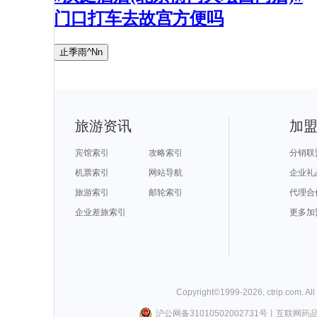
门口打车去故宫方便吗
止季雨^Nn
旅游资讯
加
宾馆索引
攻略索引
分销联
机票索引
网站导航
企业礼
旅游索引
邮轮索引
代理合
企业差旅索引
更多加
Copyright©
1999-
2026
,
ctrip.com
. Al
沪公网备31010502002731号
丨
互联网药