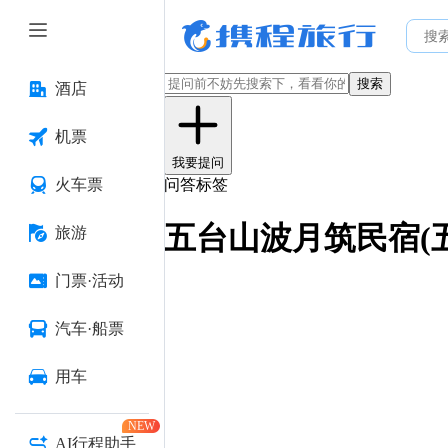
搜索
酒店
机票
我要提问
火车票
问答标签
五台山波月筑民宿(
旅游
门票·活动
汽车·船票
用车
NEW
AI行程助手