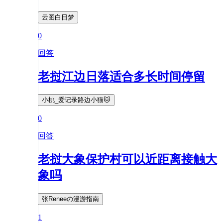
云图白日梦
0
回答
老挝江边日落适合多长时间停留
小桃_爱记录路边小猫🐱
0
回答
老挝大象保护村可以近距离接触大
象吗
张Reneeの漫游指南
1