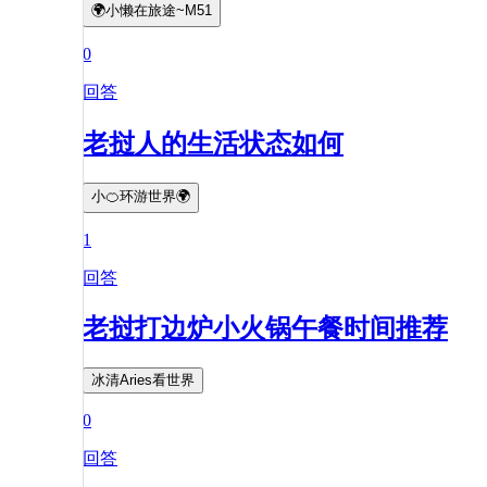
🌍小懒在旅途~M51
0
回答
老挝人的生活状态如何
小🍊环游世界🌍
1
回答
老挝打边炉小火锅午餐时间推荐
冰清Aries看世界
0
回答