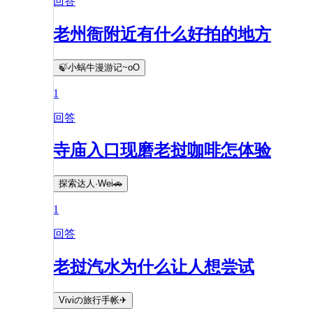
回答
老州衙附近有什么好拍的地方
🍃小蜗牛漫游记~oO
1
回答
寺庙入口现磨老挝咖啡怎体验
探索达人·Wei🚗
1
回答
老挝汽水为什么让人想尝试
Viviの旅行手帐✈