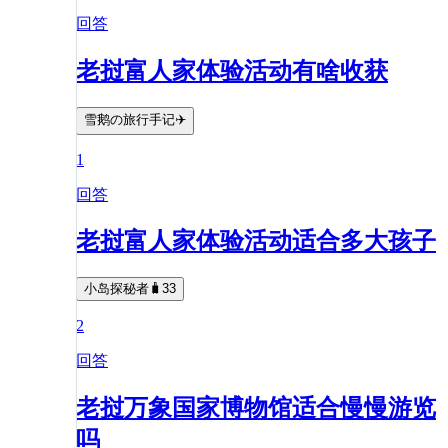
回答
老挝富人家体验活动有啥收获
雪鹅の旅行手记✈️
1
回答
老挝富人家体验活动适合多大孩子
小岛探秘者🧳33
2
回答
老挝万象国家博物馆适合慢慢游览
吗