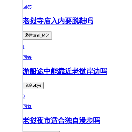
回答
老挝寺庙入内要脱鞋吗
🌍探游者_M34
1
回答
游船途中能靠近老挝岸边吗
晓晓Skye
0
回答
老挝夜市适合独自漫步吗