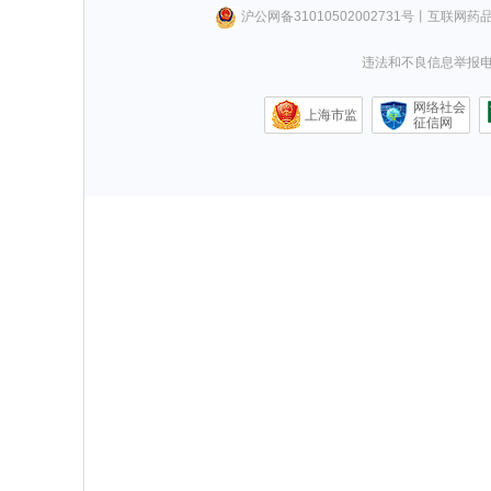
沪公网备31010502002731号
丨
互联网药
违法和不良信息举报电话0
网络社会
上海市监
征信网