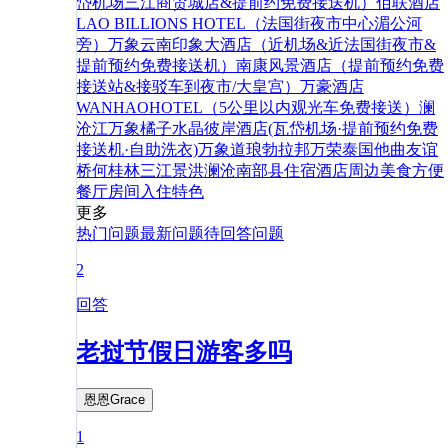
岱机场三江商贸城店&提前约免费接送机）
佰联酒店
LAO BILLIONS HOTEL（法国街夜市中心湄公河
旁）
万象云南印象大酒店（近机场&近法国街夜市&
提前预约免费接送机）
南康风景酒店（提前预约免费
接送站&接驳车到夜市/大皇宫）
万豪酒店
WANHAOHOTEL（5公里以内观光车免费接送）
澜
沧江
万象橘子水晶彼岸酒店(瓦岱机场·提前预约免费
接送机·自助洗衣)
万象
道
琅勃拉邦
万荣
泰国
他曲
友谊
桥
何
桂林
三江
景洪
澜沧
南部县
住宿
酒店
周边
美食
方便
餐厅
房间
入住
特色
更多
热门问题
最新问题
待回答问题
2
回答
老挝节假日游客多吗
恩恩Grace
1