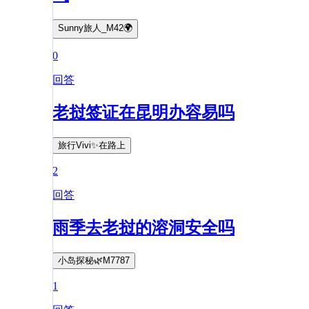
Sunny旅人_M42🌍
0
回答
老挝签证在昆明办容易吗
旅行Vivi✨在路上
2
回答
雨季去老挝的溶洞安全吗
小岛探秘🌿M7787
1