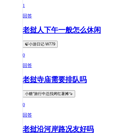
1
回答
老挝人下午一般怎么休闲
🍃小游日记·W779
0
回答
老挝寺庙需要排队吗
小糖°旅行中总找烤红薯摊🍠
0
回答
老挝沿河岸路况友好吗