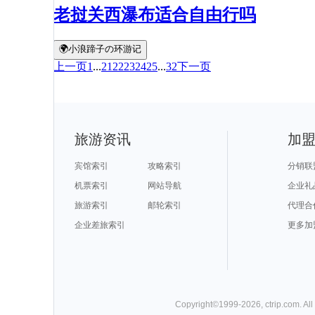
老挝关西瀑布适合自由行吗
🌍小浪蹄子の环游记
上一页
1
...
21
22
23
24
25
...
32
下一页
旅游资讯
加
宾馆索引
攻略索引
分销联
机票索引
网站导航
企业礼
旅游索引
邮轮索引
代理合
企业差旅索引
更多加
Copyright©
1999-
2026
,
ctrip.com
. Al