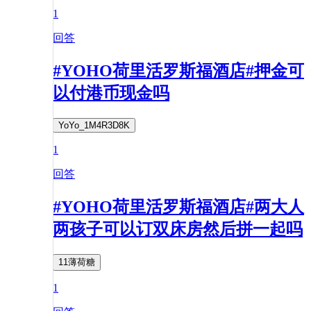
1
回答
#YOHO荷里活罗斯福酒店#押金可
以付港币现金吗
YoYo_1M4R3D8K
1
回答
#YOHO荷里活罗斯福酒店#两大人
两孩子可以订双床房然后拼一起吗
11薄荷糖
1