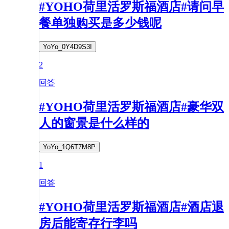
#YOHO荷里活罗斯福酒店#请问早
餐单独购买是多少钱呢
YoYo_0Y4D9S3I
2
回答
#YOHO荷里活罗斯福酒店#豪华双
人的窗景是什么样的
YoYo_1Q6T7M8P
1
回答
#YOHO荷里活罗斯福酒店#酒店退
房后能寄存行李吗