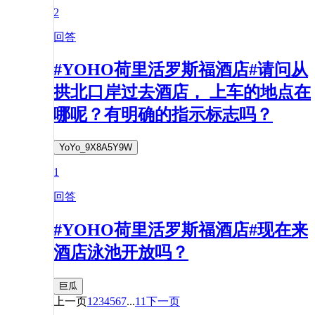
2
回答
#YOHO荷里活罗斯福酒店#请问从
拱北口岸过去酒店， 上车的地点在
哪呢？有明确的指示标志吗？
YoYo_9X8A5Y9W
1
回答
#YOHO荷里活罗斯福酒店#现在来
酒店泳池开放吗？
巨瓜
上一页
1
2
3
4
5
6
7
...
11
下一页