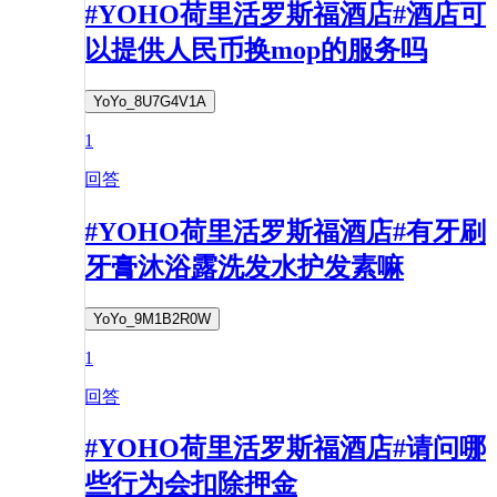
#YOHO荷里活罗斯福酒店#酒店可
以提供人民币换mop的服务吗
YoYo_8U7G4V1A
1
回答
#YOHO荷里活罗斯福酒店#有牙刷
牙膏沐浴露洗发水护发素嘛
YoYo_9M1B2R0W
1
回答
#YOHO荷里活罗斯福酒店#请问哪
些行为会扣除押金