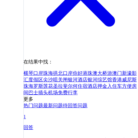
在结果中找：
横琴口岸
珠海拱北口岸
你好
港珠澳大桥游
澳门新濠影
汇度假区
尖沙咀
关闸
银河酒店
银河综艺馆
香港
威尼斯
珠海
罗斯
莲花
圣拉斐尔
何
住宿
酒店
押金
入住
车
方便
房
间
巴士
插头
机场
免费
行李
更多
热门问题
最新问题
待回答问题
1
回答