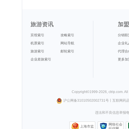
旅游资讯
加
宾馆索引
攻略索引
分销联
机票索引
网站导航
企业礼
旅游索引
邮轮索引
代理合
企业差旅索引
更多加
Copyright©
1999-
2026
,
ctrip.com
. Al
沪公网备31010502002731号
丨
互联网药
违法和不良信息举报电话0
网络社会
上海市监
征信网