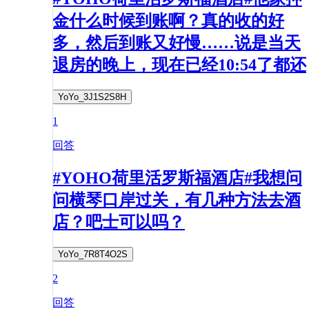
金什么时候到账啊？真的收的好
多，然后到账又好慢……说是当天
退房的晚上，现在已经10:54了都还
YoYo_3J1S2S8H
1
回答
#YOHO荷里活罗斯福酒店#我想问
问横琴口岸过关，有几种方法去酒
店？吧士可以吗？
YoYo_7R8T4O2S
2
回答