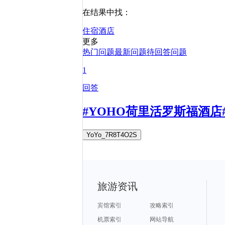
在结果中找：
住宿
酒店
更多
热门问题
最新问题
待回答问题
1
回答
#YOHO荷里活罗斯福酒
YoYo_7R8T4O2S
旅游资讯
宾馆索引
攻略索引
机票索引
网站导航