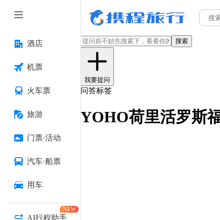
搜索
酒店
机票
我要提问
火车票
问答标签
YOHO荷里活罗斯
旅游
门票·活动
汽车·船票
用车
NEW
AI行程助手