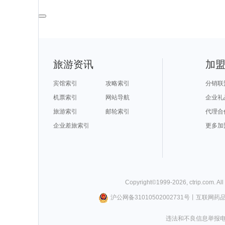
旅游资讯
加
宾馆索引
攻略索引
分销联
机票索引
网站导航
企业礼
旅游索引
邮轮索引
代理合
企业差旅索引
更多加
Copyright©
1999-
2026
,
ctrip.com
. Al
沪公网备31010502002731号
丨
互联网药
违法和不良信息举报电话0