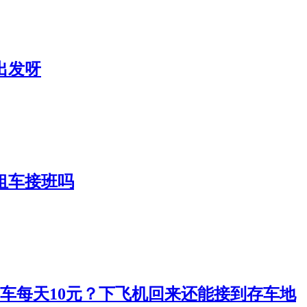
出发呀
租车接班吗
车每天10元？下飞机回来还能接到存车地