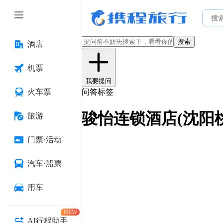
搜索
酒店
机票
我要提问
火车票
问答标签
骏怡连锁酒店(沈阳
旅游
门票·活动
汽车·船票
用车
NEW
AI行程助手