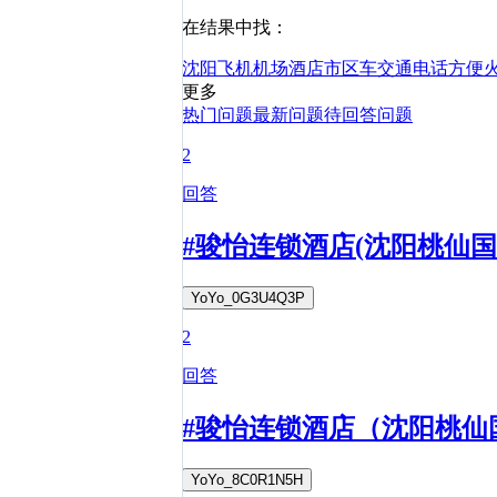
在结果中找：
沈阳
飞机
机场
酒店
市区
车
交通
电话
方便
更多
热门问题
最新问题
待回答问题
2
回答
#骏怡连锁酒店(沈阳桃仙国
YoYo_0G3U4Q3P
2
回答
#骏怡连锁酒店（沈阳桃仙
YoYo_8C0R1N5H