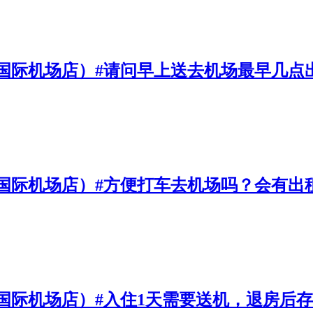
国际机场店）#请问早上送去机场最早几点
国际机场店）#方便打车去机场吗？会有出
国际机场店）#入住1天需要送机，退房后存