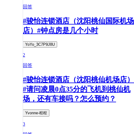
回答
#骏怡连锁酒店（沈阳桃仙国际机场
店）#钟点房是几个小时
YoYo_3C7P9J8U
2
回答
#骏怡连锁酒店（沈阳桃仙机场店）
#请问凌晨0点35分的飞机到桃仙机
场，还有车接吗？怎么预约？
Yvonne-程程
3