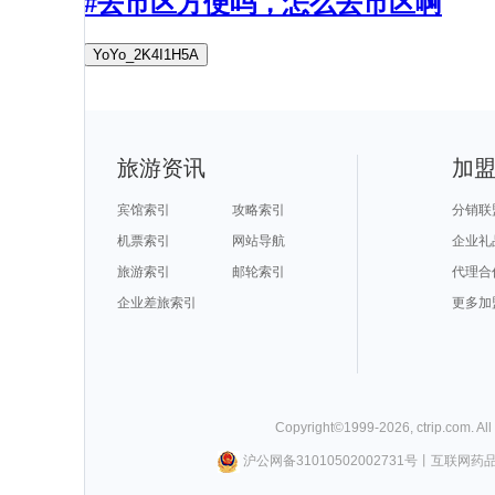
#去市区方便吗，怎么去市区啊
YoYo_2K4I1H5A
旅游资讯
加
宾馆索引
攻略索引
分销联
机票索引
网站导航
企业礼
旅游索引
邮轮索引
代理合
企业差旅索引
更多加
Copyright©
1999-
2026
,
ctrip.com
. Al
沪公网备31010502002731号
丨
互联网药