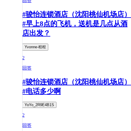
回答
#骏怡连锁酒店（沈阳桃仙机场店）
#早上8点的飞机，送机是几点从酒
店出发？
Yvonne-程程
2
回答
#骏怡连锁酒店（沈阳桃仙机场店）
#电话多少啊
YoYo_2R9E4B1S
2
回答