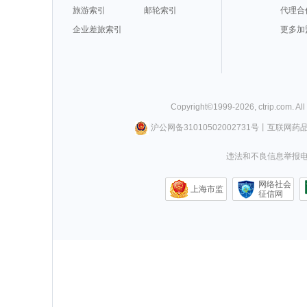
旅游索引
邮轮索引
代理合
企业差旅索引
更多加
Copyright©
1999-
2026
,
ctrip.com
. Al
沪公网备31010502002731号
丨
互联网药
违法和不良信息举报电话0
网络社会
上海市监
征信网