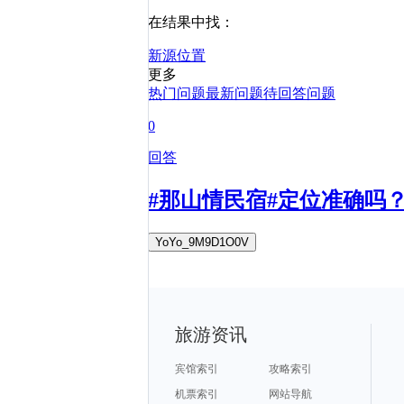
在结果中找：
新源
位置
更多
热门问题
最新问题
待回答问题
0
回答
#那山情民宿#定位准确吗
YoYo_9M9D1O0V
旅游资讯
宾馆索引
攻略索引
机票索引
网站导航