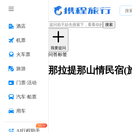
搜索
酒店
机票
我要提问
火车票
问答标签
那拉提那山情民宿(
旅游
门票·活动
汽车·船票
用车
NEW
AI行程助手