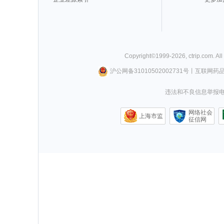
Copyright©
1999-
2026
,
ctrip.com
. Al
沪公网备31010502002731号
丨
互联网药
违法和不良信息举报电话0
网络社会
上海市监
征信网