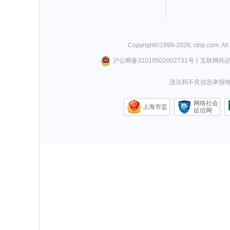
Copyright©
1999-
2026
,
ctrip.com
. Al
沪公网备31010502002731号
丨
互联网药
违法和不良信息举报电话0
网络社会
上海市监
征信网