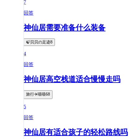
7
回答
神仙居需要准备什么装备
🍃贝贝の足迹8
4
回答
神仙居高空栈道适合慢慢走吗
旅行✈️喵喵68
5
回答
神仙居有适合孩子的轻松路线吗