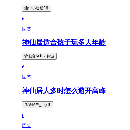
途中小迷糊5号
6
回答
神仙居适合孩子玩多大年龄
背包客M🧳51探游
6
回答
神仙居人多时怎么避开高峰
旅途拾光_Lily🌲
8
回答