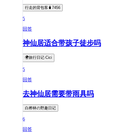
行走的背包客🧳7456
5
回答
神仙居适合带孩子徒步吗
🌍旅行日记·Cici
5
回答
去神仙居需要带雨具吗
白桦林の野趣日记
6
回答