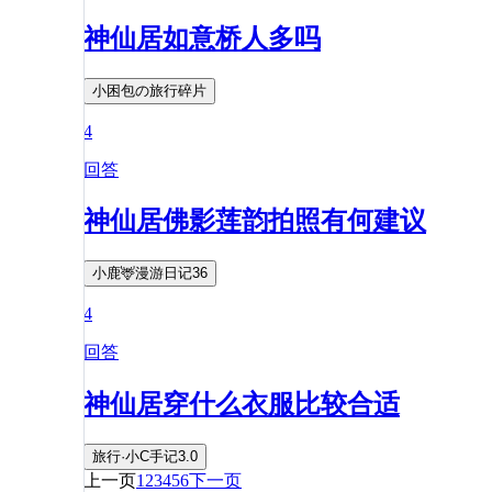
神仙居如意桥人多吗
小困包の旅行碎片
4
回答
神仙居佛影莲韵拍照有何建议
小鹿🦌漫游日记36
4
回答
神仙居穿什么衣服比较合适
旅行·小C手记3.0
上一页
1
2
3
4
5
6
下一页