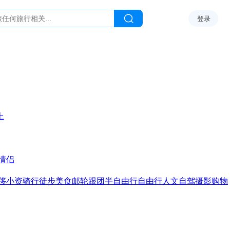
登录
上
情侣
侈
小资
骑行
徒步
美食
邮轮
跟团
半自由行
自由行
人文
自驾
摄影
购物