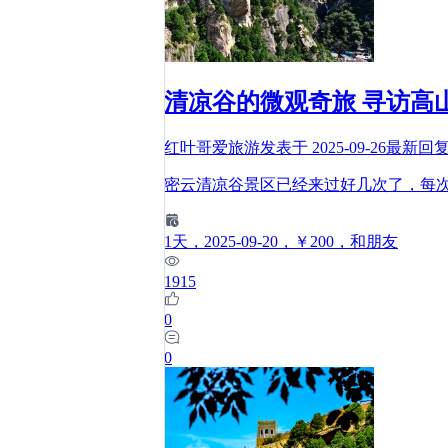
清凉谷的微观奇旅 寻访高
红叶哥爱旅游
发表于
2025-09-26
最新回
密云清凉谷景区已经来过好几次了，每次
1
天
，2025-09-20
，￥200
，和朋友
1915
0
0