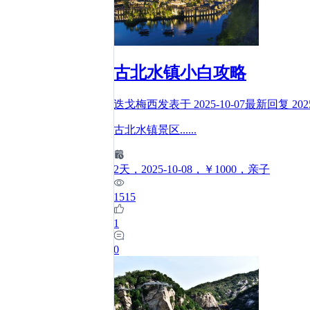
古北水镇小白攻略
迭戈梅西
发表于
2025-10-07
最新回复
202
古北水镇景区
......
2
天
，2025-10-08
，￥1000
，亲子
1515
1
0