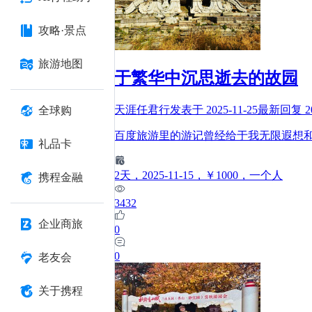
攻略·景点
旅游地图
于繁华中沉思逝去的故园
天涯任君行
发表于
2025-11-25
最新回复
2
全球购
百度旅游里的游记曾经给于我无限遐想
礼品卡
2
天
，2025-11-15
，￥1000
，一个人
携程金融
3432
企业商旅
0
0
老友会
关于携程