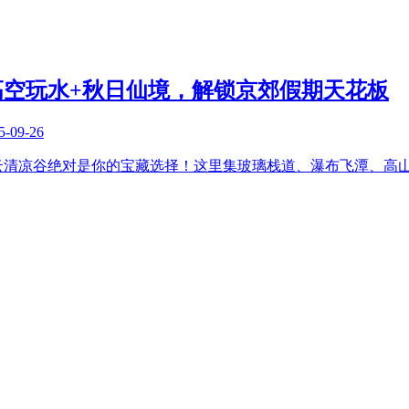
空玩水+秋日仙境，解锁京郊假期天花板
5-09-26
云清凉谷绝对是你的宝藏选择！这里集玻璃栈道、瀑布飞潭、高