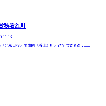
赏秋看红叶
5-11-13
，在《北京日报》发表的《香山红叶》这个散文名篇，
......