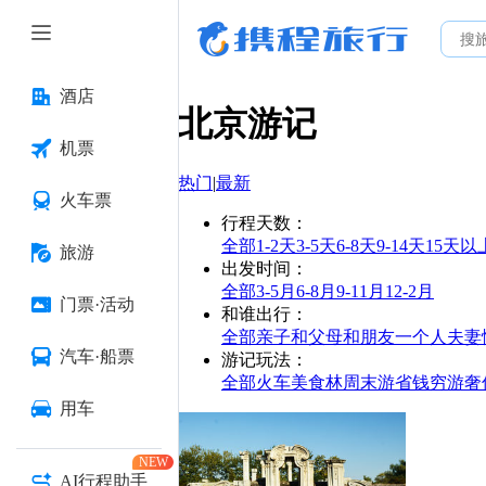
酒店
北京
游记
机票
热门
|
最新
火车票
行程天数
：
全部
1-2天
3-5天
6-8天
9-14天
15天以
旅游
出发时间
：
全部
3-5月
6-8月
9-11月
12-2月
门票·活动
和谁出行
：
全部
亲子
和父母
和朋友
一个人
夫妻
汽车·船票
游记玩法
：
全部
火车
美食林
周末游
省钱
穷游
奢
用车
NEW
AI行程助手