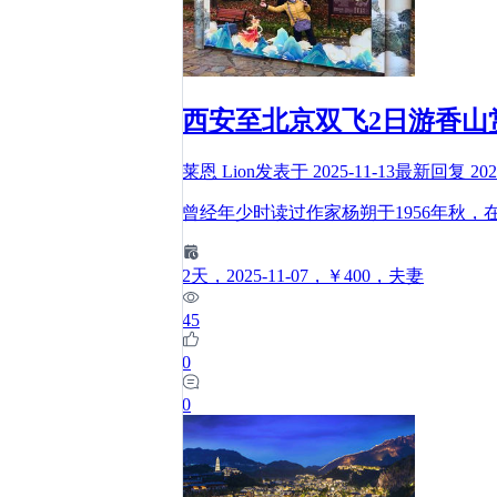
西安至北京双飞2日游香山
莱恩 Lion
发表于
2025-11-13
最新回复
202
曾经年少时读过作家杨朔于1956年秋
2
天
，2025-11-07
，￥400
，夫妻
45
0
0