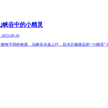
山峡谷中的小精灵
复
2025-09-26
都有不同的收获，沿峡谷步道上行，目光总被路边的 “小精灵” 