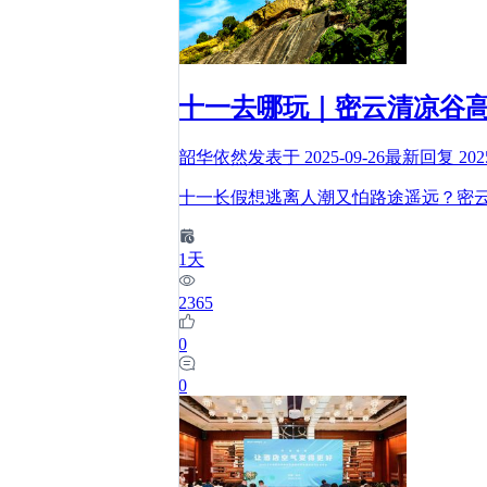
十一去哪玩｜密云清凉谷高
韶华依然
发表于
2025-09-26
最新回复
202
十一长假想逃离人潮又怕路途遥远？密
1
天
2365
0
0