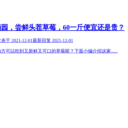
园，尝鲜头茬草莓，60一斤便宜还是贵？
发表于
2021-12-01
最新回复
2021-12-01
地方可以吃到又新鲜又可口的草莓呢？下面小编介绍这家
......