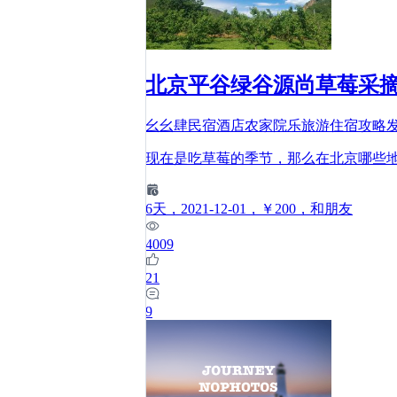
北京平谷绿谷源尚草莓采摘
幺幺肆民宿酒店农家院乐旅游住宿攻略
现在是吃草莓的季节，那么在北京哪些
6
天
，2021-12-01
，￥200
，和朋友
4009
21
9