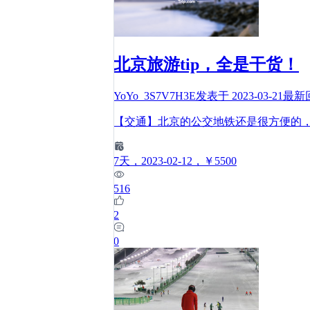
北京旅游tip，全是干货！
YoYo_3S7V7H3E
发表于
2023-03-21
最新
【交通】北京的公交地铁还是很方便的
7
天
，2023-02-12
，￥5500
516
2
0