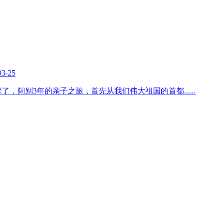
03-25
程了，阔别3年的亲子之旅，首先从我们伟大祖国的首都
......