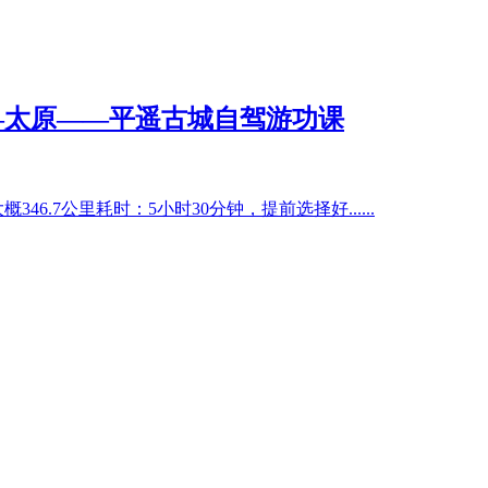
—太原——平遥古城自驾游功课
346.7公里耗时：5小时30分钟，提前选择好
......