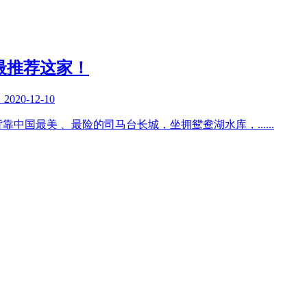
最推荐这家！
复
2020-12-10
靠中国最美 、最险的司马台长城，坐拥鸳鸯湖水库，
......