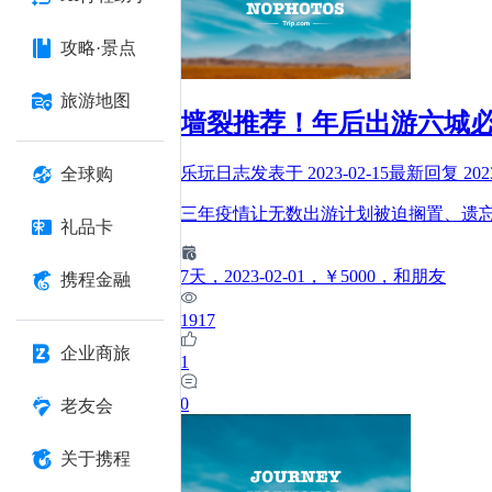
攻略·景点
旅游地图
墙裂推荐！年后出游六城
乐玩日志
发表于
2023-02-15
最新回复
202
全球购
三年疫情让无数出游计划被迫搁置、遗
礼品卡
7
天
，2023-02-01
，￥5000
，和朋友
携程金融
1917
企业商旅
1
0
老友会
关于携程