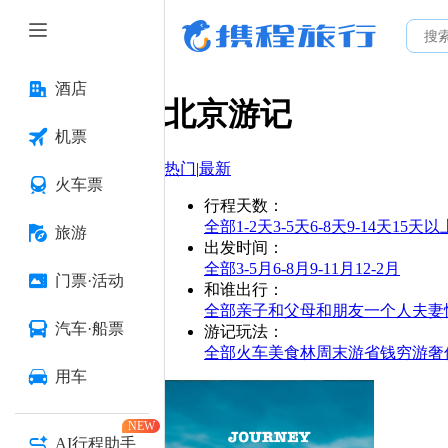
酒店
北京
游记
机票
热门
|
最新
火车票
行程天数
：
全部
1-2天
3-5天
6-8天
9-14天
15天以
旅游
出发时间
：
全部
3-5月
6-8月
9-11月
12-2月
门票·活动
和谁出行
：
全部
亲子
和父母
和朋友
一个人
夫妻
汽车·船票
游记玩法
：
全部
火车
美食林
周末游
省钱
穷游
奢
用车
NEW
AI行程助手