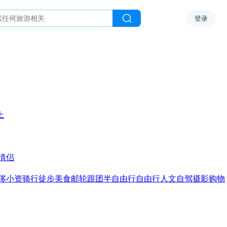
登录
上
情侣
侈
小资
骑行
徒步
美食
邮轮
跟团
半自由行
自由行
人文
自驾
摄影
购物