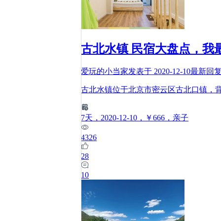
古北水镇 民宿大盘点，我
爱玩的小当家
发表于
2020-12-10
最新回
古北水镇位于北京市密云区古北口镇，背
7
天
，2020-12-10
，￥666
，亲子
4326
28
10