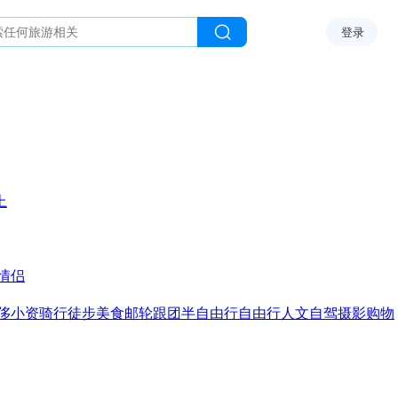
登录
上
情侣
侈
小资
骑行
徒步
美食
邮轮
跟团
半自由行
自由行
人文
自驾
摄影
购物