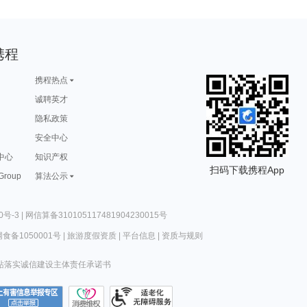
携程
携程热点
诚聘英才
隐私政策
安全中心
中心
知识产权
扫码下载携程App
 Group
算法公示
0号-3
|
网信算备310105117481904230015号
食备1050001号
|
旅游度假资质
|
平台信息
|
资质与规则
站落实诚信建设主体责任承诺书