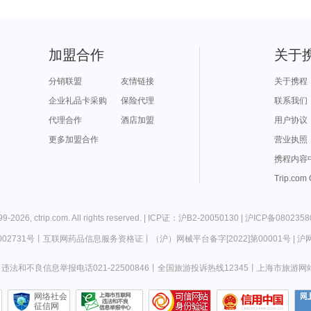
加盟合作
关于
分销联盟
友情链接
关于携程
企业礼品卡采购
保险代理
联系我们
代理合作
酒店加盟
用户协议
更多加盟合作
营业执照
携程内容
Trip.com
99-
2026
,
ctrip.com
. All rights reserved. |
ICP证：沪B2-20050130
|
沪ICP备0802358
02731号
丨
互联网药品信息服务资格证
丨
（沪）网械平台备字[2022]第00001号
|
沪网
违法和不良信息举报电话021-22500846
丨
全国旅游投诉热线12345
丨
上海市旅游网
网络社会
征信网