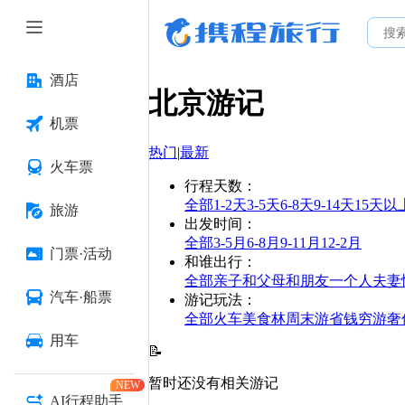
酒店
北京
游记
机票
热门
|
最新
火车票
行程天数
：
全部
1-2天
3-5天
6-8天
9-14天
15天以
旅游
出发时间
：
全部
3-5月
6-8月
9-11月
12-2月
门票·活动
和谁出行
：
全部
亲子
和父母
和朋友
一个人
夫妻
汽车·船票
游记玩法
：
全部
火车
美食林
周末游
省钱
穷游
奢
用车
📝
暂时还没有相关游记
NEW
AI行程助手