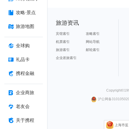
攻略·景点
旅游资讯
旅游地图
宾馆索引
攻略索引
机票索引
网站导航
全球购
旅游索引
邮轮索引
企业差旅索引
礼品卡
携程金融
Copyright©
19
企业商旅
沪公网备310105020
老友会
关于携程
上海市监