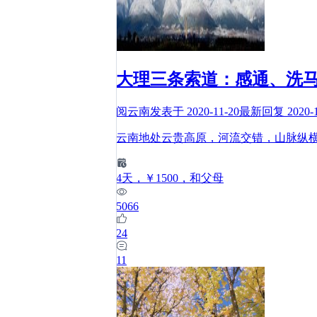
大理三条索道：感通、洗
阅云南
发表于
2020-11-20
最新回复
2020-
云南地处云贵高原，河流交错，山脉纵
4
天
，￥1500
，和父母
5066
24
11