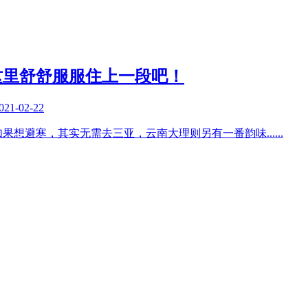
这里舒舒服服住上一段吧！
021-02-22
如果想避寒，其实无需去三亚，云南大理则另有一番韵味
......