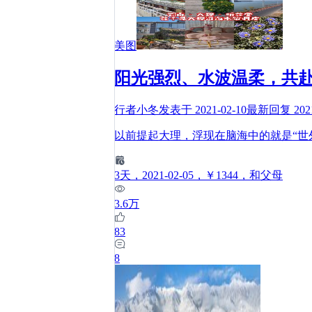
美图
阳光强烈、水波温柔，共
行者小冬
发表于
2021-02-10
最新回复
202
以前提起大理，浮现在脑海中的就是“世
3
天
，2021-02-05
，￥1344
，和父母
3.6万
83
8