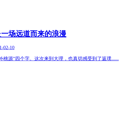
赴一场远道而来的浪漫
1-02-10
外桃源”四个字。这次来到大理，也真切感受到了返璞
......