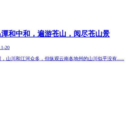
马潭和中和，遍游苍山，阅尽苍山景
11-20
横，山川和江河众多，但纵观云南各地州的山川似乎没有
......