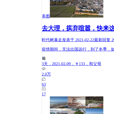
美图
去大理，摈弃喧嚣，快来
时代树暴走
发表于
2021-02-22
最新回复
2
疫情期间，无法出国远行，到了冬季，
3
天
，2021-02-09
，￥133
，和父母
2.0万
63
17