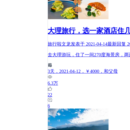
大理旅行，选一家酒店住
旅行啦文龙
发表于
2021-04-14
最新回复
2
去大理游玩，住了一间270度海景房，
3
天
，2021-04-12
，￥4000
，和父母
6.3万
22
6