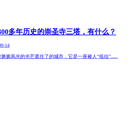
300多年历史的崇圣寺三塔，有什么？
09-14
旖旎风光的光芒遮住了的城市，它是一座被人“低估”
......