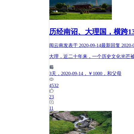
历经南诏、大理国，横跨1
阅云南
发表于
2020-09-14
最新回复
2020-
大理，近二十年来，一个历史文化光芒被
3
天
，2020-09-14
，￥1000
，和父母
4532
23
11