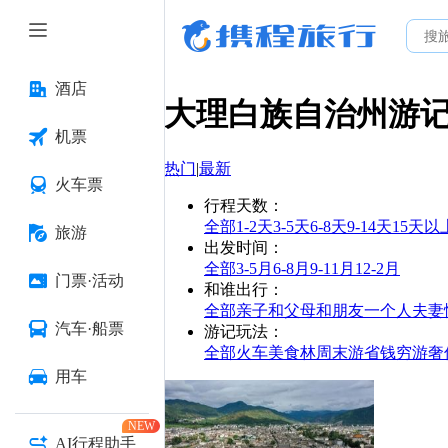
酒店
大理白族自治州
游
机票
热门
|
最新
火车票
行程天数
：
全部
1-2天
3-5天
6-8天
9-14天
15天以
旅游
出发时间
：
全部
3-5月
6-8月
9-11月
12-2月
门票·活动
和谁出行
：
全部
亲子
和父母
和朋友
一个人
夫妻
汽车·船票
游记玩法
：
全部
火车
美食林
周末游
省钱
穷游
奢
用车
NEW
AI行程助手