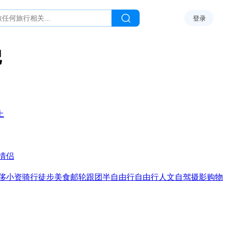
登录
记
上
情侣
侈
小资
骑行
徒步
美食
邮轮
跟团
半自由行
自由行
人文
自驾
摄影
购物