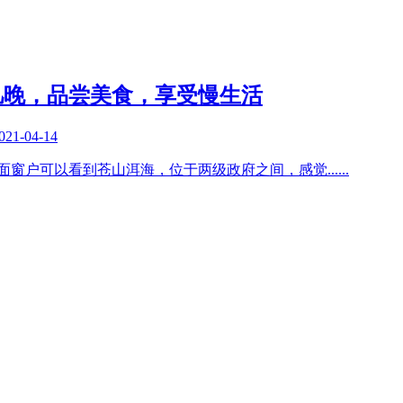
几晚，品尝美食，享受慢生活
021-04-14
两面窗户可以看到苍山洱海，位于两级政府之间，感觉
......