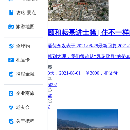
攻略·景点
旅游地图
颐和耘熹进士第 | 住不
潘昶永
发表于
2021-08-28
最新回复
2021-
全球购
聊到大理，我们很难从“风花雪月”的俗
礼品卡
3
天
，2021-08-01
，￥3000
，和父母
携程金融
5092
企业商旅
40
7
老友会
关于携程