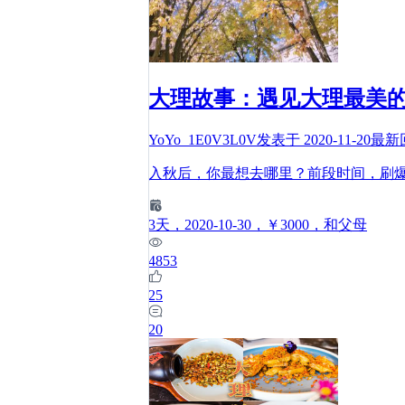
大理故事：遇见大理最美
YoYo_1E0V3L0V
发表于
2020-11-20
最新
入秋后，你最想去哪里？前段时间，刷
3
天
，2020-10-30
，￥3000
，和父母
4853
25
20