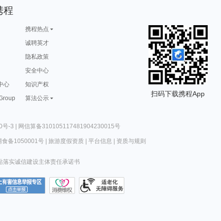
携程
携程热点
诚聘英才
隐私政策
安全中心
中心
知识产权
扫码下载携程App
 Group
算法公示
0号-3
|
网信算备310105117481904230015号
食备1050001号
|
旅游度假资质
|
平台信息
|
资质与规则
站落实诚信建设主体责任承诺书