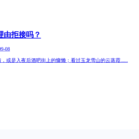
理由拒接吗？
09-08
情，或是入夜后酒吧街上的慵懒；看过玉龙雪山的云蒸霞
......