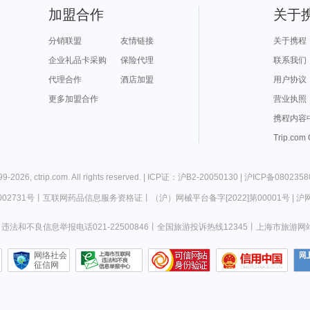
加盟合作
关于
分销联盟
友情链接
关于携程
企业礼品卡采购
保险代理
联系我们
代理合作
酒店加盟
用户协议
更多加盟合作
营业执照
携程内容
Trip.com
99-
2026
,
ctrip.com
. All rights reserved. |
ICP证：沪B2-20050130
|
沪ICP备0802358
02731号
丨
互联网药品信息服务资格证
丨
（沪）网械平台备字[2022]第00001号
|
沪网
违法和不良信息举报电话021-22500846
丨
全国旅游投诉热线12345
丨
上海市旅游网
网络社会
征信网