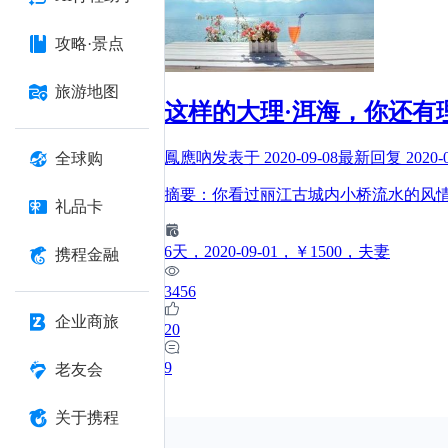
攻略·景点
旅游地图
这样的大理·洱海，你还有
鳳應吶
发表于
2020-09-08
最新回复
2020-
全球购
摘要：你看过丽江古城内小桥流水的风
礼品卡
6
天
，2020-09-01
，￥1500
，夫妻
携程金融
3456
企业商旅
20
9
老友会
关于携程