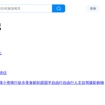
登录
记
上
情侣
侈
小资
骑行
徒步
美食
邮轮
跟团
半自由行
自由行
人文
自驾
摄影
购物