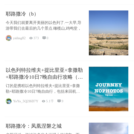
耶路撒冷（b）
今天我们就要离开美丽的以色列了.一大早,导
游带我们去最后的几个景点.橄榄山,鸡鸣堂，
yiding82

373

0
以色列特拉维夫+提比里亚+拿撒勒
+耶路撒冷10日7晚自由行攻略（交
通和住宿为主）
订的是携程以色列特拉维夫+提比里亚+拿撒
勒+耶路撒冷10日7晚自由行，包括来回机票
（
YoYo_5Q2I6D7Y

5.1千

9
耶路撒冷：凤凰涅磐之城