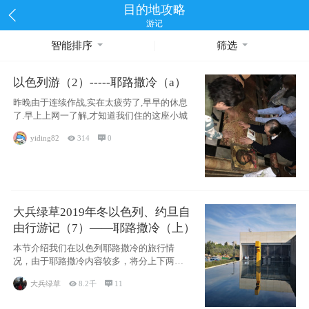
目的地攻略
游记
智能排序
筛选
以色列游（2）-----耶路撒冷（a）
昨晚由于连续作战,实在太疲劳了,早早的休息
了.早上上网一了解,才知道我们住的这座小城
yiding82

314

0
大兵绿草2019年冬以色列、约旦自
由行游记（7）——耶路撒冷（上）
本节介绍我们在以色列耶路撒冷的旅行情
况，由于耶路撒冷内容较多，将分上下两节
分别介绍，本节主要内容有耶
大兵绿草

8.2千

11