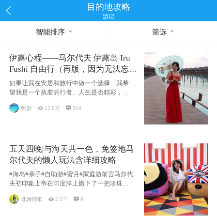
目的地攻略
游记
智能排序
筛选
伊露心程——马尔代夫 伊露岛 Iru
Fushi 自由行（再版，因为无法忘却
的留恋）
如果让我在安居和旅行中做一个选择，我希
望我是一个执着的行者。人生是否精彩，都
源于自己
唯歆

12.0万

314
五天四晚|与海天共一色，免签地马
尔代夫的懒人玩法含详细攻略
#海岛#亲子#自助游#蜜月#家庭游前言马尔代
夫初印象上帝在印度洋上撒下了一把珍珠，
这
北海情歌

2.2千

0