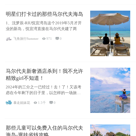
明星们打卡过的那些马尔代夫海岛
1、沈梦辰-RIU悦宜湾岛这个2019年5月才开
业的新岛，悦宜湾直接在马尔代夫建了两
飞鱼旅行Summer

971

0
马尔代夫新奢酒店杀到！我不允许
精致girl不知道！
2024年的三分之一已经过！去！了！又该考
虑在今年剩下的日子里，以怎样的一场旅行
犒劳
暴走姐妹花

1.5千

0
那些儿童可以免费入住的马尔代夫
海岛-遛娃省钱攻略