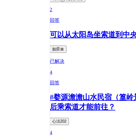
2
回答
可以从太阳岛坐索道到中
如弈🎀
已解决
4
回答
#婺源澹澹山水民宿（篁岭
后乘索道才能前往？
心洁202
4