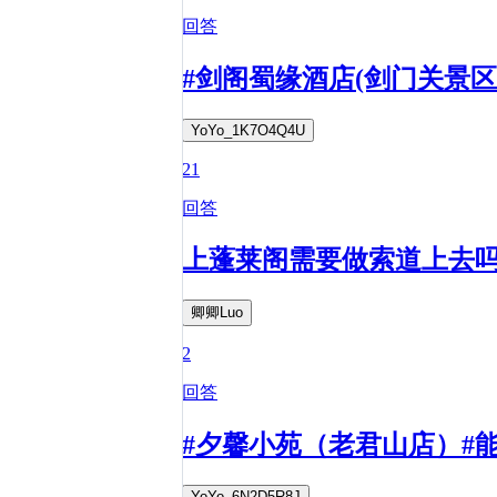
回答
#剑阁蜀缘酒店(剑门关景
YoYo_1K7O4Q4U
21
回答
上蓬莱阁需要做索道上去
卿卿Luo
2
回答
#夕馨小苑（老君山店）#
YoYo_6N2D5R8J