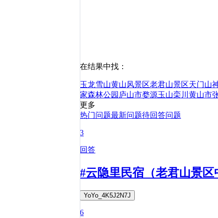
在结果中找：
玉龙雪山
黄山风景区
老君山景区
天门山
家森林公园
庐山市
婺源
玉山
栾川
黄山市
更多
热门问题
最新问题
待回答问题
3
回答
#云隐里民宿（老君山景区
YoYo_4K5J2N7J
6