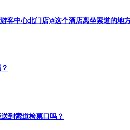
区游客中心北门店)#这个酒店离坐索道的地
吗？
能送到索道检票口吗？