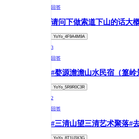
回答
请问下做索道下山的话大
YoYo_4F9A4M9A
3
回答
#婺源澹澹山水民宿（篁岭
YoYo_5R9R0C3R
2
回答
#三清山望三清艺术聚落#
YoYo_8T1U3X3G