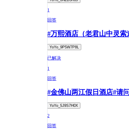
1
回答
#万熙酒店（老君山中灵索
YoYo_9P5W7P8L
已解决
1
回答
#金佛山两江假日酒店#请
YoYo_5J9S7H0X
2
回答