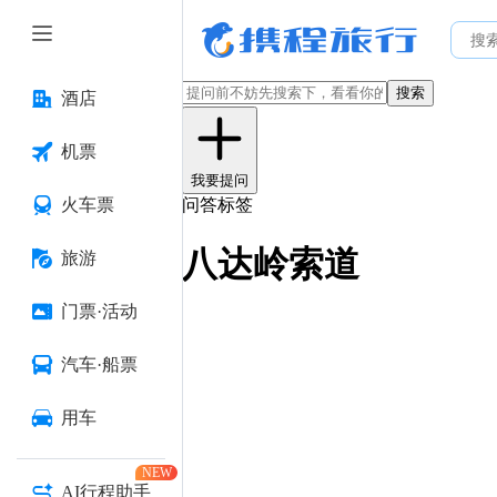
搜索
酒店
机票
我要提问
火车票
问答标签
八达岭索道
旅游
门票·活动
汽车·船票
用车
NEW
AI行程助手