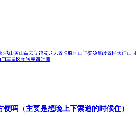
)
苍山
黄山白云宾馆
黄龙风景名胜区
山门
婺源篁岭景区
天门山国
山
门票
景区
接送
民宿
时间
方便吗（主要是想晚上下索道的时候住）