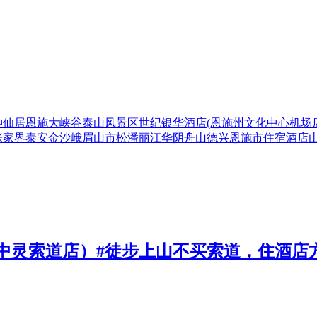
神仙居
恩施大峡谷
泰山风景区
世纪银华酒店(恩施州文化中心机场店
张家界
泰安
金沙
峨眉山市
松潘
丽江
华阴
舟山
德兴
恩施市
住宿
酒店
中灵索道店）#徒步上山不买索道，住酒店