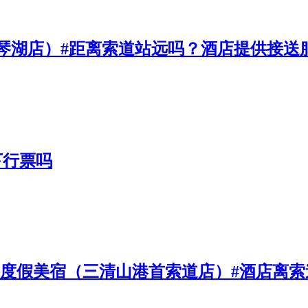
琴湖店）#距离索道站远吗？酒店提供接送
下行票吗
light丨度假美宿（三清山港首索道店）#酒店