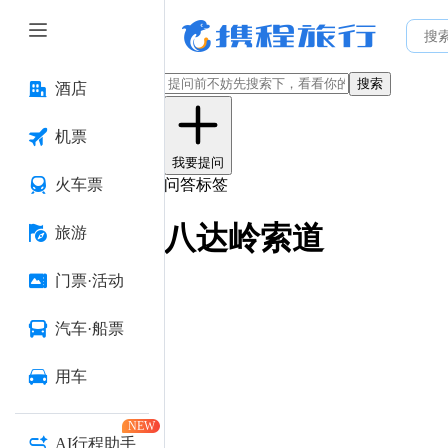
搜索
酒店
机票
我要提问
火车票
问答标签
八达岭索道
旅游
门票·活动
汽车·船票
用车
NEW
AI行程助手