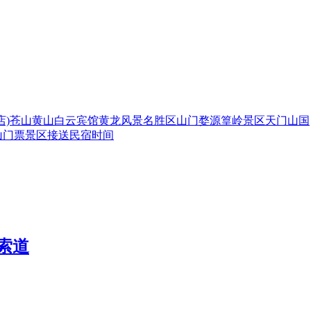
)
苍山
黄山白云宾馆
黄龙风景名胜区
山门
婺源篁岭景区
天门山国
山
门票
景区
接送
民宿
时间
上索道