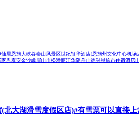
神仙居
恩施大峡谷
泰山风景区
世纪银华酒店(恩施州文化中心机场店
张家界
泰安
金沙
峨眉山市
松潘
丽江
华阴
舟山
德兴
恩施市
住宿
酒店
ouse民宿(北大湖滑雪度假区店)#有雪票可以直接