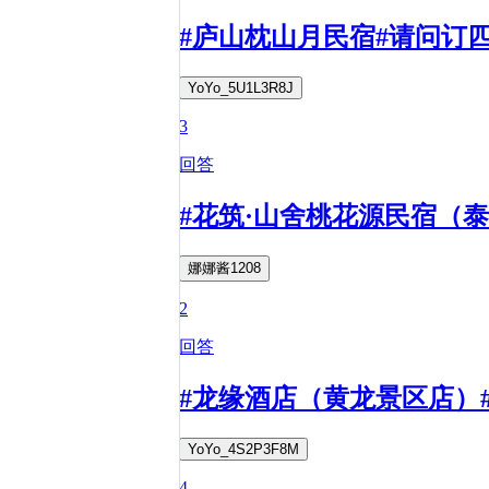
#庐山枕山月民宿#请问订
YoYo_5U1L3R8J
3
回答
#花筑·山舍桃花源民宿（
娜娜酱1208
2
回答
#龙缘酒店（黄龙景区店）
YoYo_4S2P3F8M
4