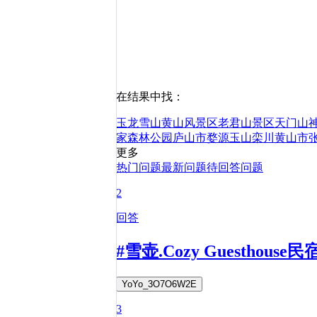
在结果中找：
玉龙雪山
黄山风景区
老君山景区
天门山
家森林公园
庐山市
婺源
玉山
栾川
黄山市
更多
热门问题
最新问题
待回答问题
2
回答
#雪壶.Cozy Guesth
YoYo_3O7O6W2E
3