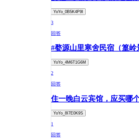
YoYo_0B5K4P9I
3
回答
#婺源山里寒舍民宿（篁岭
YoYo_4M6T1G6M
2
回答
住一晚白云宾馆，应买哪
YoYo_8I7E0K9S
1
回答