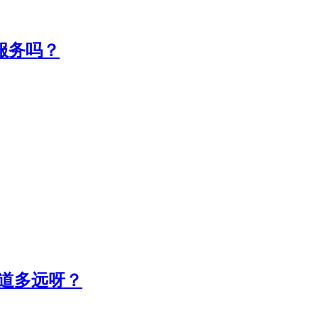
服务吗？
离索道多远呀？