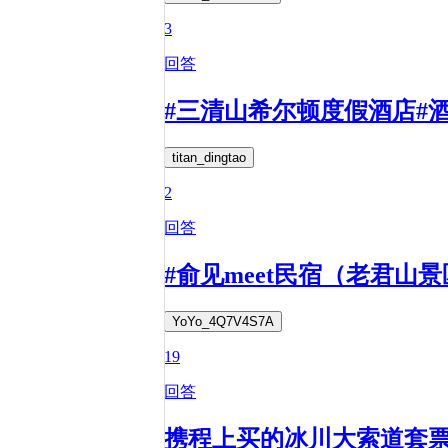
3
回答
#三清山希尔顿度假酒店#
titan_dingtao
2
回答
#俞见meet民宿（老君
YoYo_4Q7V4S7A
19
回答
携程上买的冰川大索道套票