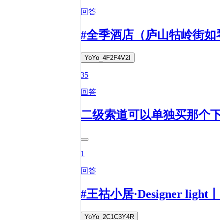
回答
#全季酒店（庐山牯岭街如
YoYo_4F2F4V2I
35
回答
二级索道可以单独买那个
1
回答
#王祜小居·Designer 
YoYo_2C1C3Y4R