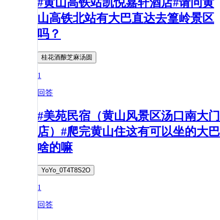
#黄山高铁站凯悦嘉轩酒店#请问黄
山高铁北站有大巴直达去篁岭景区
吗？
桂花酒酿芝麻汤圆
1
回答
#美苑民宿（黄山风景区汤口南大门
店）#爬完黄山住这有可以坐的大巴
啥的嘛
YoYo_0T4T8S2O
1
回答