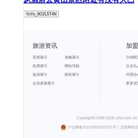
YoYo_8O2L5T4N
旅游资讯
加
宾馆索引
攻略索引
分销联
机票索引
网站导航
企业礼
旅游索引
邮轮索引
代理合
企业差旅索引
更多加
Copyright©
1999-
2026
,
ctrip.com
. Al
沪公网备31010502002731号
丨
互联网药