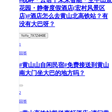
#枕畔・云语丨未来智能・空中山景
花园・静奢度假酒店(宏村风景区
店)#酒店怎么去黄山北高铁站？有
没有大巴呀？
YoYo_7X7Z4H0E
1
回答
#黄山山自闲民宿#免费接送到黄山
南大门坐大巴的地方吗？
2
回答