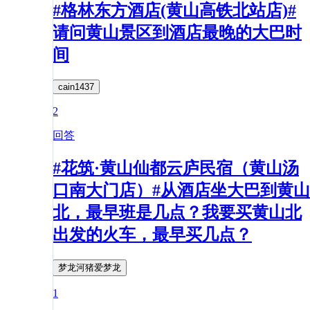
#格林东方酒店(黄山高铁北站店)#
请问黄山景区到酒店最晚的大巴时
间
cain1437
2
回答
#花筑·黄山仙都云庐民宿（黄山汤
口南大门店）#从酒店坐大巴到黄山
北，最早班是几点？我要买黄山北
出发的火车，最早买几点？
梦龙河猪爱梦龙
1