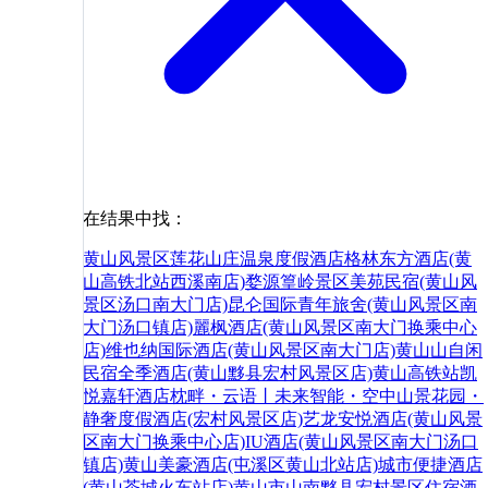
在结果中找：
黄山风景区莲花山庄温泉度假酒店
格林东方酒店(黄
山高铁北站西溪南店)
婺源篁岭景区
美苑民宿(黄山风
景区汤口南大门店)
昆仑国际青年旅舍(黄山风景区南
大门汤口镇店)
麗枫酒店(黄山风景区南大门换乘中心
店)
维也纳国际酒店(黄山风景区南大门店)
黄山山自闲
民宿
全季酒店(黄山黟县宏村风景区店)
黄山高铁站凯
悦嘉轩酒店
枕畔・云语丨未来智能・空中山景花园・
静奢度假酒店(宏村风景区店)
艺龙安悦酒店(黄山风景
区南大门换乘中心店)
IU酒店(黄山风景区南大门汤口
镇店)
黄山美豪酒店(屯溪区黄山北站店)
城市便捷酒店
(黄山茶城火车站店)
黄山市
山南
黟县
宏村景区
住宿
酒