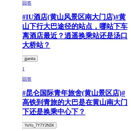
回答
#IU酒店(黄山风景区南大门店)#黄
山下行大巴途径的站点，哪站下车
离酒店最近？逍遥换乘站还是汤口
大桥站？
jjjanita
1
回答
#昆仑国际青年旅舍(黄山景区店)#
高铁到青旅的大巴是在黄山南大门
下还是换乘中心下？
YoYo_7Y7Y2N3X