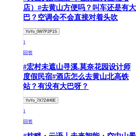
店）#去黄山方便吗？叫车还是有大
巴？空调会不会直接对着头吹
YoYo_0W7P2P1S
1
回答
#宏村未遮山寻溪.莫奈花园设计师
度假民宿#酒店怎么去黄山北高铁
站？有没有大巴呀？
YoYo_7X7Z4H0E
1
回答