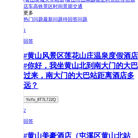
店
车
高铁
景区
时间
景观
交通
更多
热门问题
最新问题
待回答问题
1
回答
#黄山风景区莲花山庄温泉度假酒店
#你好，我坐黄山北到南大门的大巴
过来，南大门的大巴站距离酒店多
远？
YoYo_8T7L7J2Q
2
回答
#黄山美豪酒店（屯溪区黄山北站