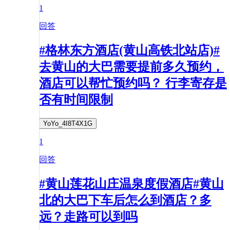
1
回答
#格林东方酒店(黄山高铁北站店)#
去黄山的大巴需要提前多久预约，
酒店可以帮忙预约吗？ 行李寄存是
否有时间限制
YoYo_4I8T4X1G
1
回答
#黄山莲花山庄温泉度假酒店#黄山
北的大巴下车后怎么到酒店？多
远？走路可以到吗