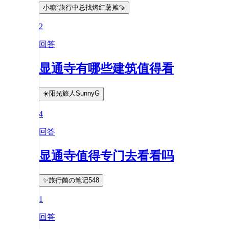
小糖°旅行中总找烤红薯摊🍠
2
回答
显通寺有哪些建筑值得看
☀️阳光旅人SunnyG
4
回答
显通寺值得专门去看看吗
✨旅行菌の笔记548
1
回答