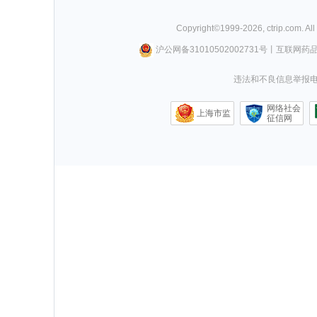
Copyright©
1999-
2026
,
ctrip.com
. Al
沪公网备31010502002731号
丨
互联网药
违法和不良信息举报电话0
网络社会
上海市监
征信网