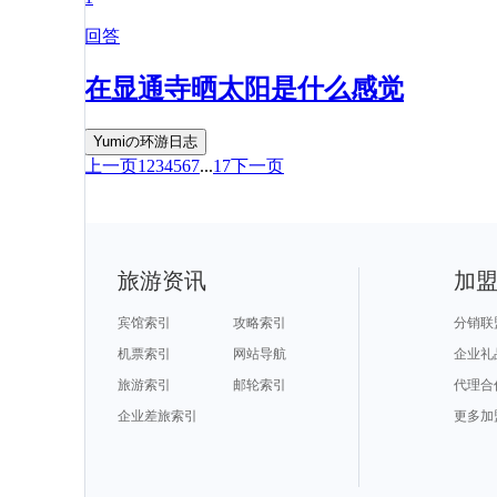
回答
在显通寺晒太阳是什么感觉
Yumiの环游日志
上一页
1
2
3
4
5
6
7
...
17
下一页
旅游资讯
加
宾馆索引
攻略索引
分销联
机票索引
网站导航
企业礼
旅游索引
邮轮索引
代理合
企业差旅索引
更多加