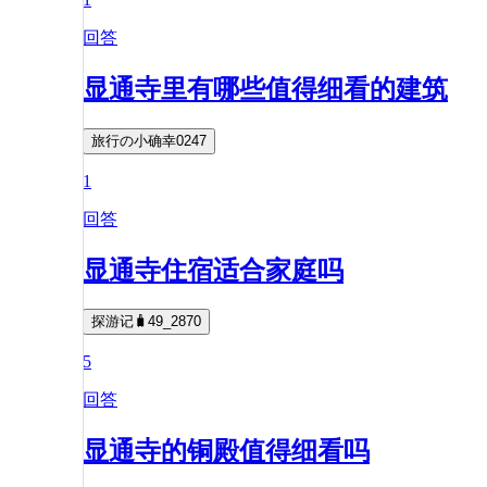
回答
显通寺里有哪些值得细看的建筑
旅行の小确幸0247
1
回答
显通寺住宿适合家庭吗
探游记🧳49_2870
5
回答
显通寺的铜殿值得细看吗