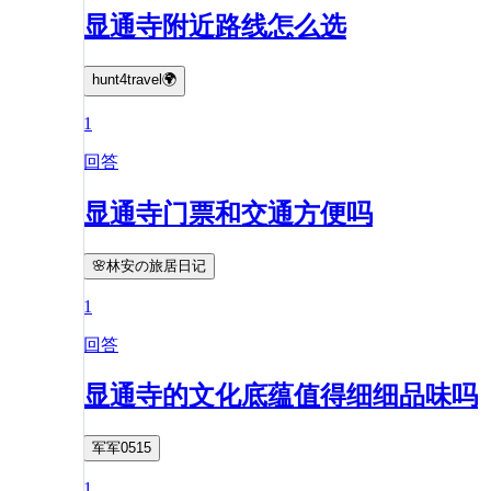
显通寺附近路线怎么选
hunt4travel🌍
1
回答
显通寺门票和交通方便吗
🌸林安の旅居日记
1
回答
显通寺的文化底蕴值得细细品味吗
军军0515
1