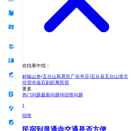
在结果中找：
妙韫山舍(五台山风景区广化寺店)
五台县
五台山
淮北
住宿
寺庙
石刻
距离
民宿
更多
热门问题
最新问题
待回答问题
1
回答
民宿到显通寺交通是否方便