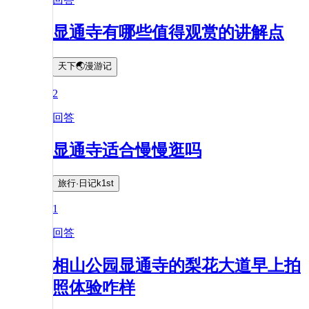
显通寺有哪些值得观赏的讲解点
天下🌏漫游记
2
回答
显通寺适合慢慢逛吗
旅行·日记k1st
1
回答
相山公园显通寺的梨花大道早上拍
照体验咋样