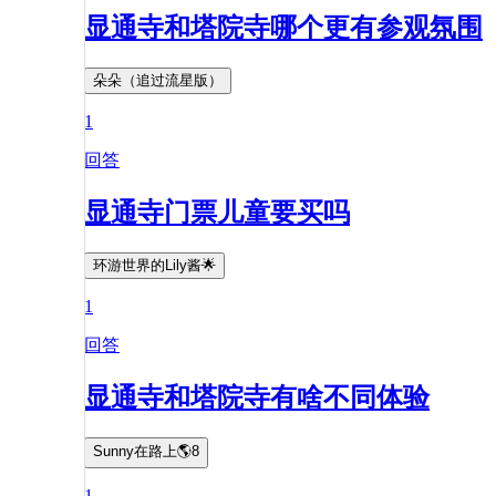
显通寺和塔院寺哪个更有参观氛围
朵朵（追过流星版）
1
回答
显通寺门票儿童要买吗
环游世界的Lily酱🌟
1
回答
显通寺和塔院寺有啥不同体验
Sunny在路上🌎8
1