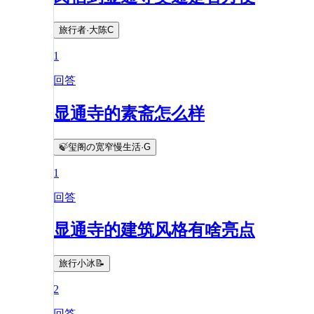
旅行者·大陈C
1
回答
显通寺的素斋怎么样
🍃玺阁の宽窄慢生活·G
1
回答
显通寺的建筑风格有啥亮点
旅行小冰📝
2
回答