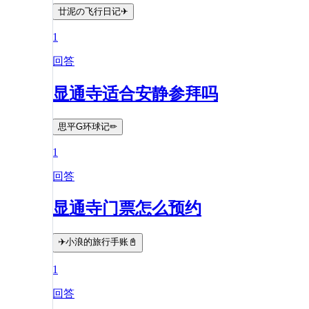
廿泥の飞行日记✈
1
回答
显通寺适合安静参拜吗
思平G环球记✏
1
回答
显通寺门票怎么预约
✈️小浪的旅行手账📓
1
回答