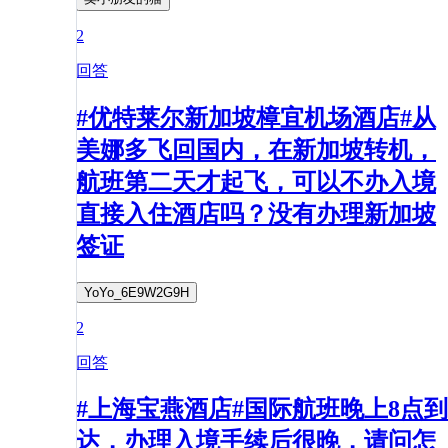
2
回答
#优特莱尔新加坡樟宜机场酒店#从
美娜多飞回国内，在新加坡转机，
航班第二天才起飞，可以不办入境
直接入住酒店吗？没有办理新加坡
签证
YoYo_6E9W2G9H
2
回答
#上海宝燕酒店#国际航班晚上8点到
达，办理入境手续后很晚，请问怎