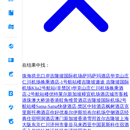
在结果中找：
珠海拱北口岸
吉隆坡国际机场萨玛萨玛酒店
华克山庄
仁川机场换乘酒店-1号航站楼
吉隆坡遨途 吉隆坡国际
机场Klia2号航站(非禁区)
华克山庄仁川机场换乘酒
店-2号航站楼
优特莱尔新加坡樟宜机场酒店
城市客栈
港珠澳大桥游
香港旺角维景酒店
吉隆坡国际机场2号
航站楼Sama-Sama快捷酒店-禁区中转酒店
枫树酒店
克
里斯托弗酒店
你好
优泰尔伊斯坦布尔机场空侧酒店
经
典住宿明洞酒店
澳门
新加坡
香港
雪邦
首尔
吉隆坡
上海
大阪
东京
仁川
济州市
曼谷
马来西亚
中国
莫斯科
住宿
酒