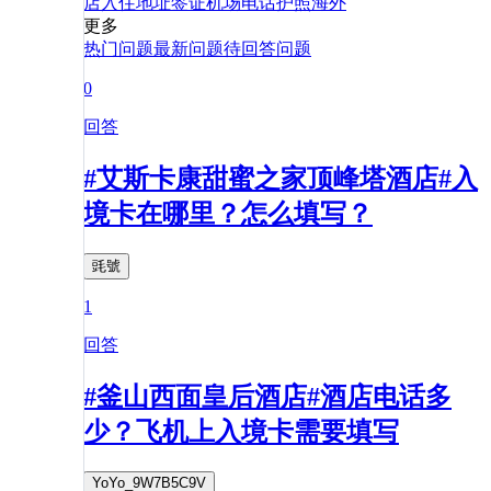
店
入住
地址
签证
机场
电话
护照
海外
更多
热门问题
最新问题
待回答问题
0
回答
#艾斯卡康甜蜜之家顶峰塔酒店#入
境卡在哪里？怎么填写？
毭號
1
回答
#釜山西面皇后酒店#酒店电话多
少？飞机上入境卡需要填写
YoYo_9W7B5C9V