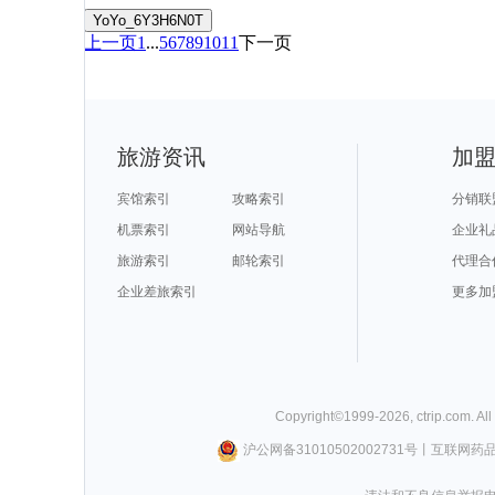
YoYo_6Y3H6N0T
上一页
1
...
5
6
7
8
9
10
11
下一页
旅游资讯
加
宾馆索引
攻略索引
分销联
机票索引
网站导航
企业礼
旅游索引
邮轮索引
代理合
企业差旅索引
更多加
Copyright©
1999-
2026
,
ctrip.com
. Al
沪公网备31010502002731号
丨
互联网药