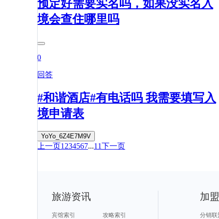
预定好需要实名吗，如果没实名入
境会查住哪里吗
0
回答
#和谐酒店#有电话吗 我需要填写入
境申请表
YoYo_6Z4E7M9V
上一页
1
2
3
4
5
6
7
...
11
下一页
旅游资讯
加
宾馆索引
攻略索引
分销联