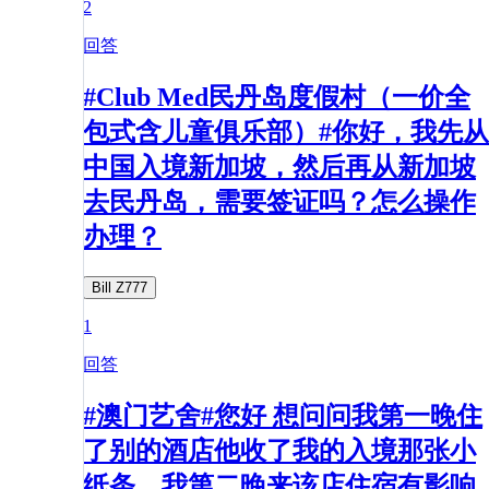
2
回答
#Club Med民丹岛度假村（一价全
包式含儿童俱乐部）#你好，我先从
中国入境新加坡，然后再从新加坡
去民丹岛，需要签证吗？怎么操作
办理？
Bill Z777
1
回答
#澳门艺舍#您好 想问问我第一晚住
了别的酒店他收了我的入境那张小
纸条，我第二晚来该店住宿有影响