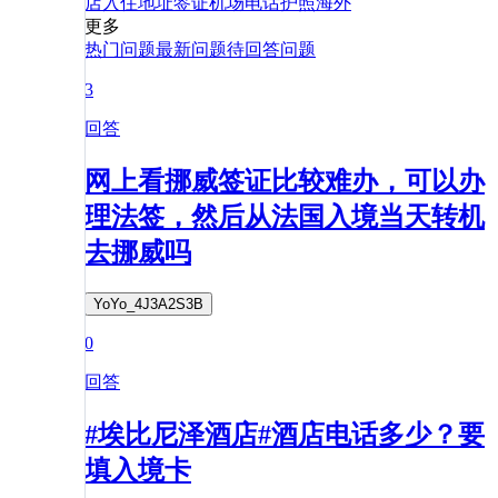
店
入住
地址
签证
机场
电话
护照
海外
更多
热门问题
最新问题
待回答问题
3
回答
网上看挪威签证比较难办，可以办
理法签，然后从法国入境当天转机
去挪威吗
YoYo_4J3A2S3B
0
回答
#埃比尼泽酒店#酒店电话多少？要
填入境卡