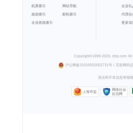
机票索引
网站导航
企业礼
旅游索引
邮轮索引
代理合
企业差旅索引
更多加
Copyright©
1999-
2026
,
ctrip.com
. Al
沪公网备31010502002731号
丨
互联网药
违法和不良信息举报电话0
网络社会
上海市监
征信网