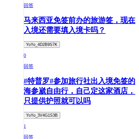
回答
马来西亚免签前办的旅游签，现在
入境还需要填入境卡吗？
YoYo_4D2B9S7K
0
回答
#特普罗#参加旅行社出入境免签的
海参崴自由行，自己定这家酒店，
只提供护照就可以吗
YoYo_3V4G1S3B
1
回答