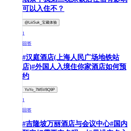
可以入住不？
@LiiiSuk_宝藏体验
1
回答
#汉庭酒店(上海人民广场地铁站
店)#外国人入境住你家酒店如何预
约
YoYo_7M5V8Q9P
1
回答
#吉隆坡万丽酒店与会议中心#国内