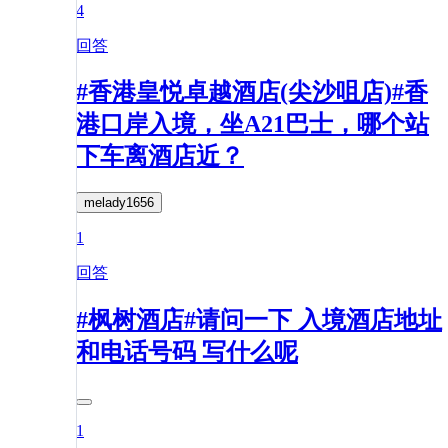
4
回答
#香港皇悦卓越酒店(尖沙咀店)#香
港口岸入境，坐A21巴士，哪个站
下车离酒店近？
melady1656
1
回答
#枫树酒店#请问一下 入境酒店地址
和电话号码 写什么呢
1