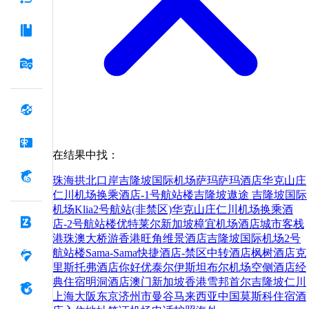
在结果中找：
珠海拱北口岸
吉隆坡国际机场萨玛萨玛酒店
华克山庄
仁川机场换乘酒店-1号航站楼
吉隆坡遨途 吉隆坡国际
机场Klia2号航站(非禁区)
华克山庄仁川机场换乘酒
店-2号航站楼
优特莱尔新加坡樟宜机场酒店
城市客栈
港珠澳大桥游
香港旺角维景酒店
吉隆坡国际机场2号
航站楼Sama-Sama快捷酒店-禁区中转酒店
枫树酒店
克
里斯托弗酒店
你好
优泰尔伊斯坦布尔机场空侧酒店
经
典住宿明洞酒店
澳门
新加坡
香港
雪邦
首尔
吉隆坡
仁川
上海
大阪
东京
济州市
曼谷
马来西亚
中国
莫斯科
住宿
酒