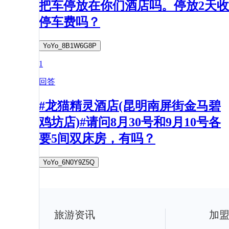
把车停放在你们酒店吗。停放2天收
停车费吗？
YoYo_8B1W6G8P
1
回答
#龙猫精灵酒店(昆明南屏街金马碧
鸡坊店)#请问8月30号和9月10号各
要5间双床房，有吗？
YoYo_6N0Y9Z5Q
旅游资讯
加