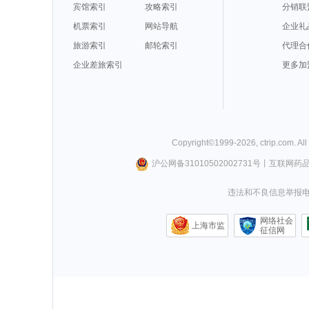
宾馆索引
攻略索引
分销联
机票索引
网站导航
企业礼
旅游索引
邮轮索引
代理合
企业差旅索引
更多加
Copyright©
1999-
2026
,
ctrip.com
. Al
沪公网备31010502002731号
丨
互联网药
违法和不良信息举报电话0
网络社会
上海市监
征信网