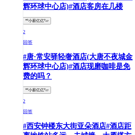
辉环球中心店)#酒店客房在几楼
*º小薪亿亿º▱
2
回答
#唐·常安驿轻奢酒店(大唐不夜城金
辉环球中心店)#酒店现磨咖啡是免
费的吗？
*º小薪亿亿º▱
2
回答
#西安钟楼东大街亚朵酒店#酒店距