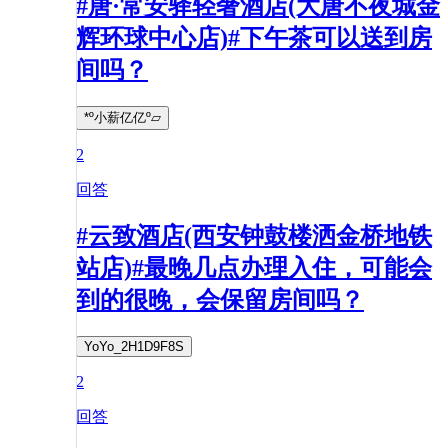
#唐·常安驿轻奢酒店(大唐不夜城金
辉环球中心店)#下午茶可以送到房
间吗？
*º小薪亿亿º▱
2
回答
#云致酒店(西安钟鼓楼洒金桥地铁
站店)#最晚几点办理入住，可能会
到的很晚，会保留房间吗？
YoYo_2H1D9F8S
2
回答