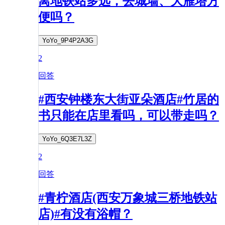
离地铁站多远，去城墙、大雁塔方
便吗？
YoYo_9P4P2A3G
2
回答
#西安钟楼东大街亚朵酒店#竹居的
书只能在店里看吗，可以带走吗？
YoYo_6Q3E7L3Z
2
回答
#青柠酒店(西安万象城三桥地铁站
店)#有没有浴帽？