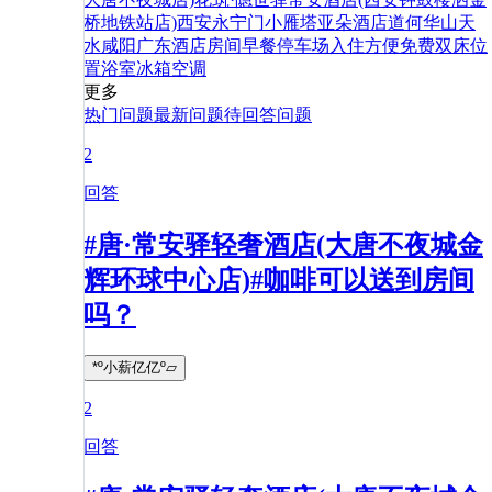
桥地铁站店)
西安永宁门小雁塔亚朵酒店
道
何
华山
天
水
咸阳
广东
酒店
房间
早餐
停车场
入住
方便
免费
双床
位
置
浴室
冰箱
空调
更多
热门问题
最新问题
待回答问题
2
回答
#唐·常安驿轻奢酒店(大唐不夜城金
辉环球中心店)#咖啡可以送到房间
吗？
*º小薪亿亿º▱
2
回答