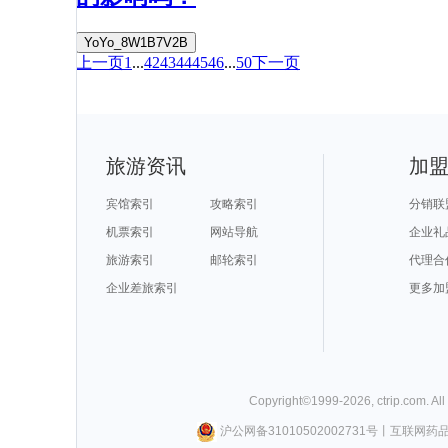
YoYo_8W1B7V2B
上一页
1
...
42
43
44
45
46
...
50
下一页
旅游资讯
加
宾馆索引
攻略索引
分销联
机票索引
网站导航
企业礼
旅游索引
邮轮索引
代理合
企业差旅索引
更多加
Copyright©
1999-
2026
,
ctrip.com
. Al
沪公网备31010502002731号
丨
互联网药