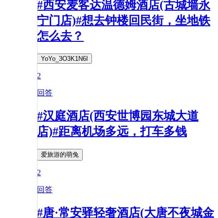
#西安麦客达温德姆酒店(古城墙永
宁门店)#想去钟楼回民街，坐地铁
怎么去？
YoYo_3O3K1N6I
2
回答
#汉庭酒店(西安世博园东城大道
店)#距离机场多远，打车多钱
爱旅游的萌兔
2
回答
#唐·常安驿轻奢酒店(大唐不夜城金