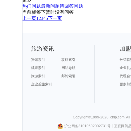
热门问题
最新问题
待回答问题
当前标签下暂时没有问答
上一页
1
2
3
4
5
下一页
旅游资讯
加
宾馆索引
攻略索引
分销联
机票索引
网站导航
企业礼
旅游索引
邮轮索引
代理合
企业差旅索引
更多加
Copyright©
1999-
2026
,
ctrip.com
. Al
沪公网备31010502002731号
丨
互联网药