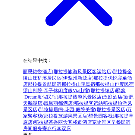
在结果中找：
丽思铂悦酒店(那拉提旅游风景区客运站店)
那拉提金
陵山庄
桥溪居民宿(伊犁州新源店)
那拉提优悦宾至酒
店
那拉提景航民宿
那拉提山院民宿
那拉提山也度民宿
望山别院·亲子休闲度假Via山宿(那拉提镇店)
驿窝
·Dream度假民宿(那拉提旅游风景区店)
汉庭酒店(新源
天鹅湖店)
凤凰丽都酒店(那拉提客运站那拉提旅游风
景区店)
那拉提居阁·花园·庭院美宿(那拉提景区店)
万
家聚客栈(那拉提旅游风景区店)
望景园客栈(那拉提草
原店)
那拉提茶香丽舍客栈
道
酒店
宠物
景区
早餐
民宿
房间
服务
寄存
行李
双床
更多