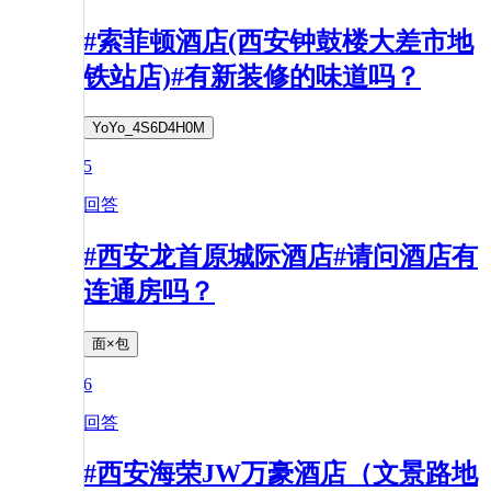
#索菲顿酒店(西安钟鼓楼大差市地
铁站店)#有新装修的味道吗？
YoYo_4S6D4H0M
5
回答
#西安龙首原城际酒店#请问酒店有
连通房吗？
面×包
6
回答
#西安海荣JW万豪酒店（文景路地