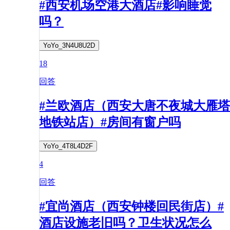
#西安机场空港大酒店#影响睡觉
吗？
YoYo_3N4U8U2D
18
回答
#兰欧酒店（西安大唐不夜城大雁塔
地铁站店）#房间有窗户吗
YoYo_4T8L4D2F
4
回答
#宜尚酒店（西安钟楼回民街店）#
酒店设施老旧吗？卫生状况怎么