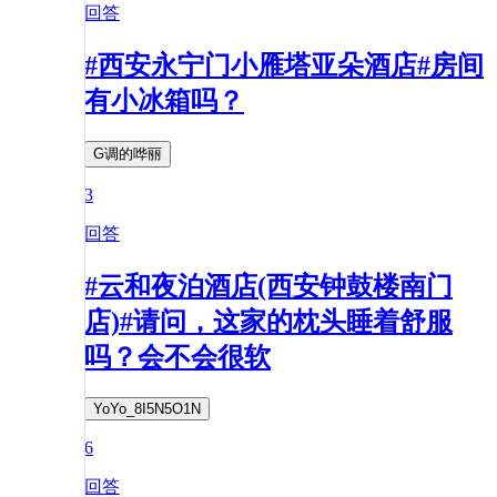
回答
#西安永宁门小雁塔亚朵酒店#房间
有小冰箱吗？
G调的哗丽
3
回答
#云和夜泊酒店(西安钟鼓楼南门
店)#请问，这家的枕头睡着舒服
吗？会不会很软
YoYo_8I5N5O1N
6
回答