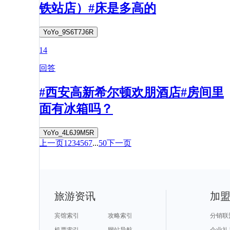
铁站店）#床是多高的
YoYo_9S6T7J6R
14
回答
#西安高新希尔顿欢朋酒店#房间里
面有冰箱吗？
YoYo_4L6J9M5R
上一页
1
2
3
4
5
6
7
...
50
下一页
旅游资讯
加
宾馆索引
攻略索引
分销联