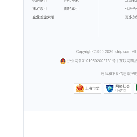
机票索引
网站导航
企业礼
旅游索引
邮轮索引
代理合
企业差旅索引
更多加
Copyright©
1999-
2026
,
ctrip.com
. Al
沪公网备31010502002731号
丨
互联网药
违法和不良信息举报电话0
网络社会
上海市监
征信网