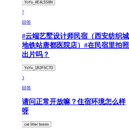
YoYo_4E4L5S8N
7
回答
#云端艺墅设计师民宿（西安纺织城
地铁站唐都医院店）#在民宿里拍照
出片吗？
YoYo_1B2F5C7D
3
回答
请问正常开放嘛？住宿环境怎么样
呀
cat litter boxes