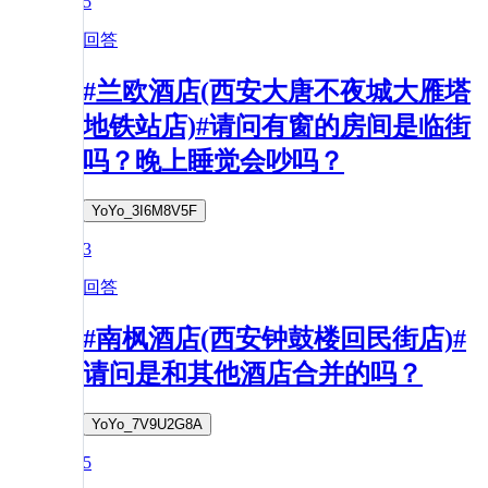
5
回答
#兰欧酒店(西安大唐不夜城大雁塔
地铁站店)#请问有窗的房间是临街
吗？晚上睡觉会吵吗？
YoYo_3I6M8V5F
3
回答
#南枫酒店(西安钟鼓楼回民街店)#
请问是和其他酒店合并的吗？
YoYo_7V9U2G8A
5