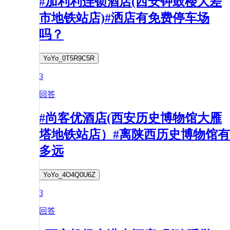
#加利利连锁酒店(西安钟鼓楼大差
市地铁站店)#洒店有免费停车场
吗？
YoYo_0T5R9C5R
3
回答
#尚客优酒店(西安历史博物馆大雁
塔地铁站店）#离陕西历史博物馆有
多远
YoYo_4O4Q0U6Z
3
回答