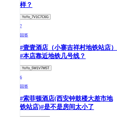
样？
YoYo_7V1C7C6G
7
回答
#壹壹酒店（小寨吉祥村地铁站店）
#本店靠近地铁几号线？
YoYo_5W1V7M5T
6
回答
#索菲顿酒店(西安钟鼓楼大差市地
铁站店)#是不是房间太小了