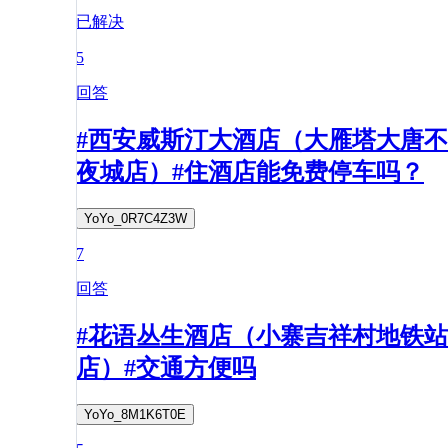
已解决
5
回答
#西安威斯汀大酒店（大雁塔大唐不
夜城店）#住酒店能免费停车吗？
YoYo_0R7C4Z3W
7
回答
#花语丛生酒店（小寨吉祥村地铁站
店）#交通方便吗
YoYo_8M1K6T0E