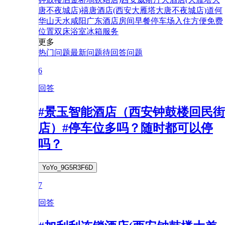
唐不夜城店)
禧唐酒店(西安大雁塔大唐不夜城店)
道
何
华山
天水
咸阳
广东
酒店
房间
早餐
停车场
入住
方便
免费
位置
双床
浴室
冰箱
服务
更多
热门问题
最新问题
待回答问题
6
回答
#景玉智能酒店（西安钟鼓楼回民街
店）#停车位多吗？随时都可以停
吗？
YoYo_9G5R3F6D
7
回答