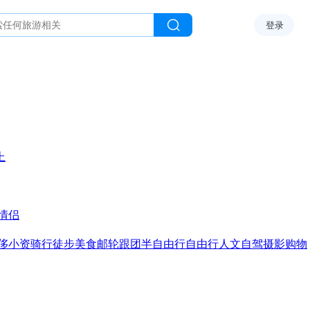
登录
上
情侣
侈
小资
骑行
徒步
美食
邮轮
跟团
半自由行
自由行
人文
自驾
摄影
购物