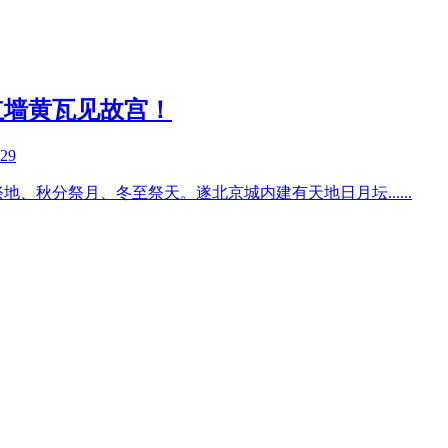
红墙黄瓦见故宫！
-29
祭地、秋分祭月、冬至祭天。遂北京城内建有天地日月坛
......