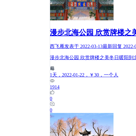
漫步北海公园 欣赏牌楼之
西飞雁
发表于
2022-03-13
最新回复
2022-
漫步北海公园 欣赏牌楼之美冬日暖阳到
1
天
，2022-01-22
，￥30
，一个人
1914
0
0