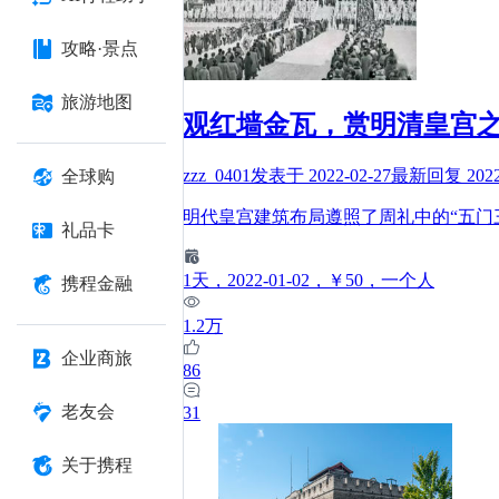
攻略·景点
旅游地图
观红墙金瓦，赏明清皇宫
zzz_0401
发表于
2022-02-27
最新回复
202
全球购
明代皇宫建筑布局遵照了周礼中的“五门
礼品卡
1
天
，2022-01-02
，￥50
，一个人
携程金融
1.2万
企业商旅
86
老友会
31
关于携程