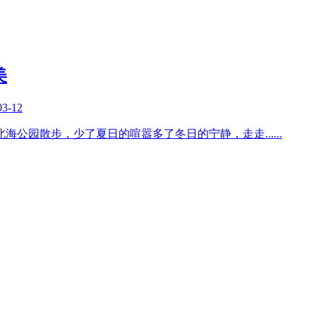
美
03-12
北海公园散步，少了夏日的喧嚣多了冬日的宁静，走走
......