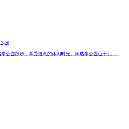
12-28
然亭公园散步，享受惬意的休闲时光。陶然亭公园位于北
......