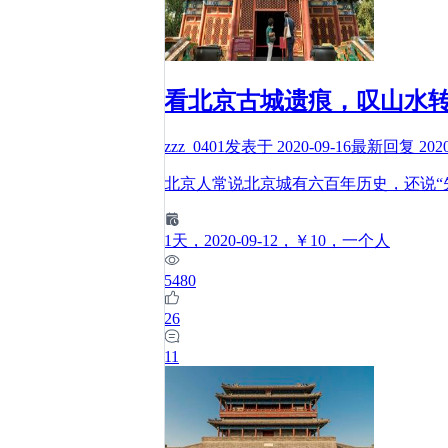
看北京古城遗痕，叹山水
zzz_0401
发表于
2020-09-16
最新回复
202
北京人常说北京城有六百年历史，还说“
1
天
，2020-09-12
，￥10
，一个人
5480
26
11