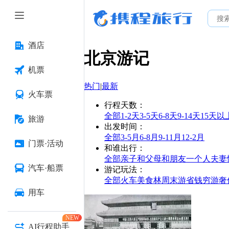
酒店
北京
游记
机票
热门
|
最新
火车票
行程天数
：
全部
1-2天
3-5天
6-8天
9-14天
15天以
旅游
出发时间
：
全部
3-5月
6-8月
9-11月
12-2月
门票·活动
和谁出行
：
全部
亲子
和父母
和朋友
一个人
夫妻
汽车·船票
游记玩法
：
全部
火车
美食林
周末游
省钱
穷游
奢
用车
NEW
AI行程助手