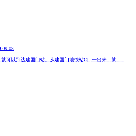
0-09-08
，就可以到达建国门站。从建国门地铁站C口一出来，就
......