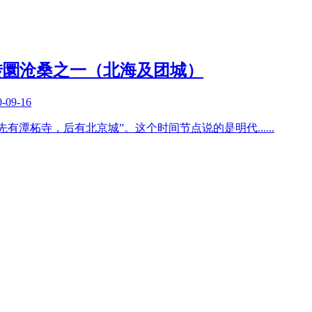
转圜沧桑之一（北海及团城）
0-09-16
先有潭柘寺，后有北京城”。这个时间节点说的是明代
......