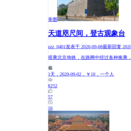
美图
天道咫尺间，登古观象台
zzz_0401
发表于
2020-09-08
最新回复
202
搭乘北京地铁，在路网中经过各种换乘
1
天
，2020-09-02
，￥10
，一个人
8252
57
16