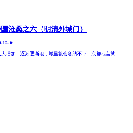
转圜沧桑之六（明清外城门）
0-10-06
大大增加。逐渐逐渐地，城里就会容纳不下，京都地盘就
......