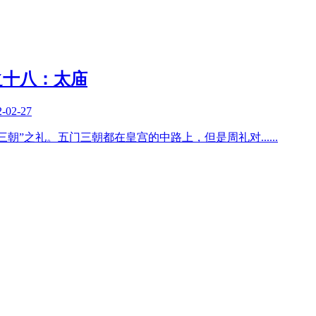
之十八：太庙
2-02-27
三朝”之礼。五门三朝都在皇宫的中路上，但是周礼对
......