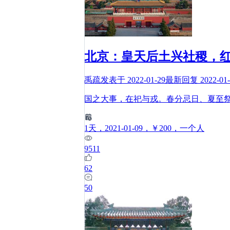
北京：皇天后土兴社稷，
禹疏
发表于
2022-01-29
最新回复
2022-01
国之大事，在祀与戎。春分忌日、夏至
1
天
，2021-01-09
，￥200
，一个人
9511
62
50