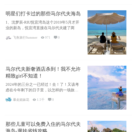
明星们打卡过的那些马尔代夫海岛
1、沈梦辰-RIU悦宜湾岛这个2019年5月才开
业的新岛，悦宜湾直接在马尔代夫建了两
飞鱼旅行Summer

971

0
马尔代夫新奢酒店杀到！我不允许
精致girl不知道！
2024年的三分之一已经过！去！了！又该考
虑在今年剩下的日子里，以怎样的一场旅行
犒劳
暴走姐妹花

1.5千

0
那些儿童可以免费入住的马尔代夫
海岛-遛娃省钱攻略