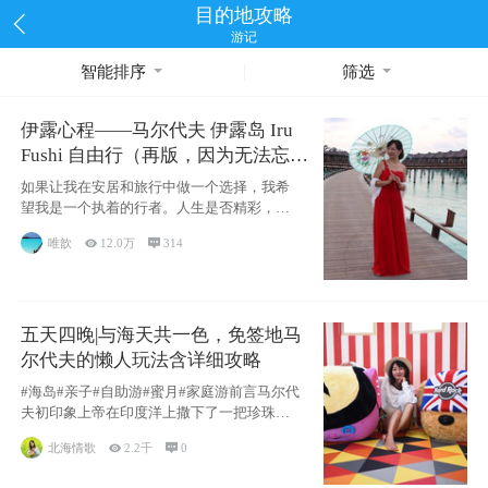
目的地攻略
游记
智能排序
筛选
伊露心程——马尔代夫 伊露岛 Iru
Fushi 自由行（再版，因为无法忘却
的留恋）
如果让我在安居和旅行中做一个选择，我希
望我是一个执着的行者。人生是否精彩，都
源于自己
唯歆

12.0万

314
五天四晚|与海天共一色，免签地马
尔代夫的懒人玩法含详细攻略
#海岛#亲子#自助游#蜜月#家庭游前言马尔代
夫初印象上帝在印度洋上撒下了一把珍珠，
这
北海情歌

2.2千

0