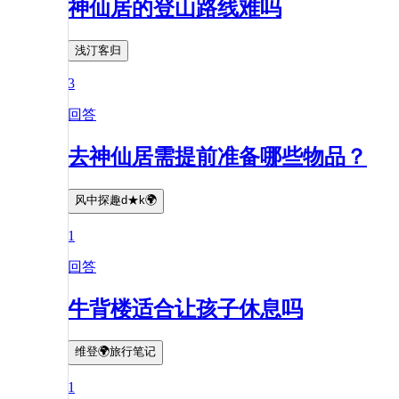
神仙居的登山路线难吗
浅汀客归
3
回答
去神仙居需提前准备哪些物品？
风中探趣d★k🌍
1
回答
牛背楼适合让孩子休息吗
维登🌍旅行笔记
1