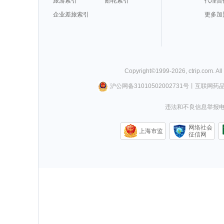
旅游索引
邮轮索引
代理合
企业差旅索引
更多加
Copyright©
1999-
2026
,
ctrip.com
. Al
沪公网备31010502002731号
丨
互联网药
违法和不良信息举报电话0
网络社会
上海市监
征信网