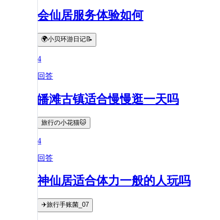
会仙居服务体验如何
🌍小贝环游日记📝
4
回答
皤滩古镇适合慢慢逛一天吗
旅行の小花猫🐱
4
回答
神仙居适合体力一般的人玩吗
✈️旅行手账菌_07