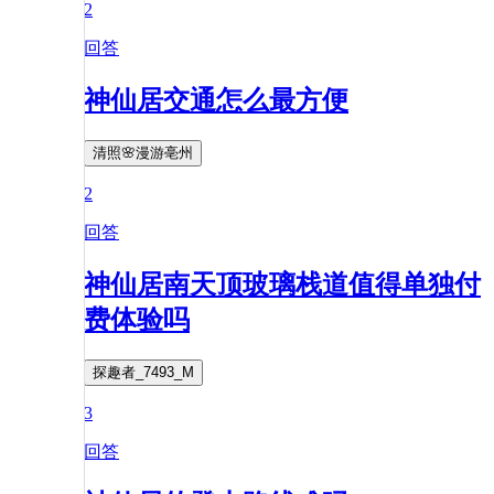
2
回答
神仙居交通怎么最方便
清照🌸漫游亳州
2
回答
神仙居南天顶玻璃栈道值得单独付
费体验吗
探趣者_7493_M
3
回答