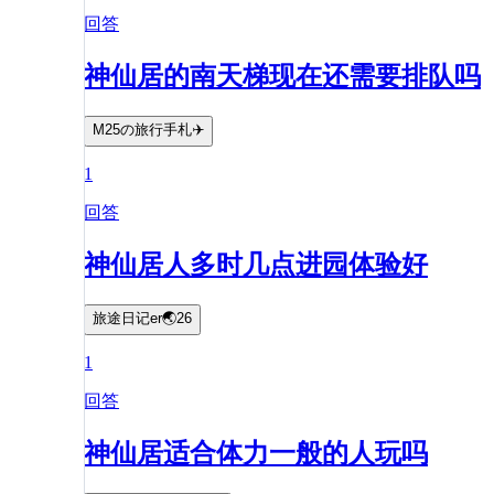
回答
神仙居的南天梯现在还需要排队吗
M25の旅行手札✈️
1
回答
神仙居人多时几点进园体验好
旅途日记er🌏26
1
回答
神仙居适合体力一般的人玩吗