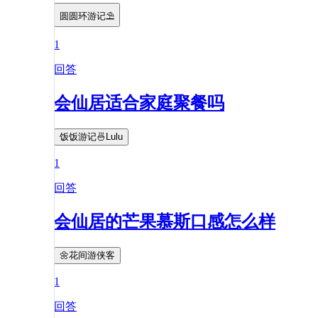
圆圆环游记⛱
1
回答
会仙居适合家庭聚餐吗
饭饭游记🍜Lulu
1
回答
会仙居的芒果慕斯口感怎么样
🌼花间游侠客
1
回答