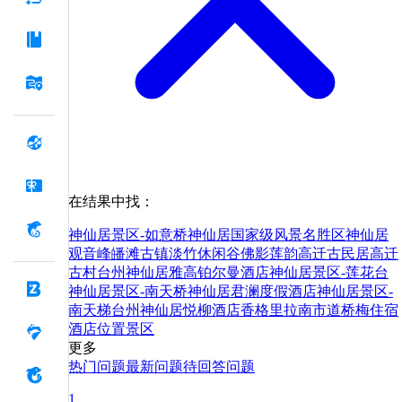
在结果中找：
神仙居景区-如意桥
神仙居国家级风景名胜区
神仙居
观音峰
皤滩古镇
淡竹休闲谷
佛影莲韵
高迁古民居
高迁
古村
台州神仙居雅高铂尔曼酒店
神仙居景区-莲花台
神仙居景区-南天桥
神仙居君澜度假酒店
神仙居景区-
南天梯
台州神仙居悦柳酒店
香格里拉
南市
道
桥
梅
住宿
酒店
位置
景区
更多
热门问题
最新问题
待回答问题
1