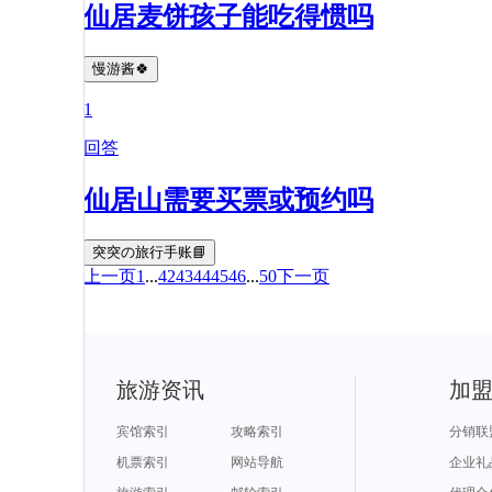
仙居麦饼孩子能吃得惯吗
慢游酱🍀
1
回答
仙居山需要买票或预约吗
突突の旅行手账📘
上一页
1
...
42
43
44
45
46
...
50
下一页
旅游资讯
加
宾馆索引
攻略索引
分销联
机票索引
网站导航
企业礼