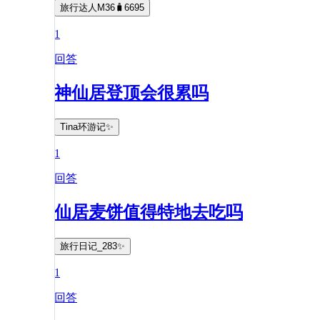
旅行达人M36🧳6695
1
回答
神仙居登顶会很累吗
Tina环游记✨
1
回答
仙居麦饼值得特地去吃吗
旅行日记_283✨
1
回答