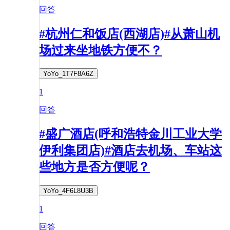
回答
#杭州仁和饭店(西湖店)#从萧山机
场过来坐地铁方便不？
YoYo_1T7F8A6Z
1
回答
#盛广酒店(呼和浩特金川工业大学
伊利集团店)#酒店去机场、车站这
些地方是否方便呢？
YoYo_4F6L8U3B
1
回答