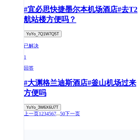
#宜必思快捷墨尔本机场酒店#去T2
航站楼方便吗？
YoYo_7Q1W7Q5T
已解决
1
回答
#大渊格兰迪斯酒店#釜山机场过来
方便吗
YoYo_3W6X6U7T
上一页
1
2
3
4
5
6
7
...
50
下一页