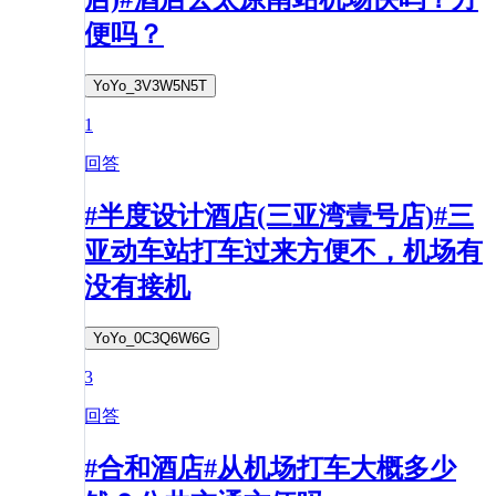
便吗？
YoYo_3V3W5N5T
1
回答
#半度设计酒店(三亚湾壹号店)#三
亚动车站打车过来方便不，机场有
没有接机
YoYo_0C3Q6W6G
3
回答
#合和酒店#从机场打车大概多少