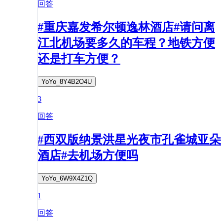
回答
#重庆嘉发希尔顿逸林酒店#请问离
江北机场要多久的车程？地铁方便
还是打车方便？
YoYo_8Y4B2O4U
3
回答
#西双版纳景洪星光夜市孔雀城亚朵
酒店#去机场方便吗
YoYo_6W9X4Z1Q
1
回答