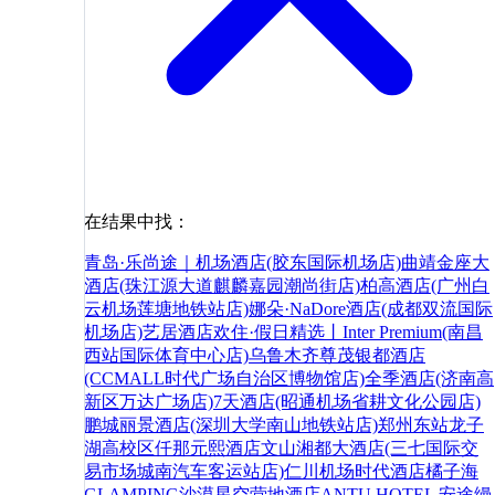
在结果中找：
青岛·乐尚途｜机场酒店(胶东国际机场店)
曲靖金座大
酒店(珠江源大道麒麟嘉园潮尚街店)
柏高酒店(广州白
云机场莲塘地铁站店)
娜朵·NaDore酒店(成都双流国际
机场店)
艺居酒店
欢住·假日精选丨Inter Premium(南昌
西站国际体育中心店)
乌鲁木齐尊茂银都酒店
(CCMALL时代广场自治区博物馆店)
全季酒店(济南高
新区万达广场店)
7天酒店(昭通机场省耕文化公园店)
鹏城丽景酒店(深圳大学南山地铁站店)
郑州东站龙子
湖高校区仟那元熙酒店
文山湘都大酒店(三七国际交
易市场城南汽车客运站店)
仁川机场时代酒店
橘子海
GLAMPING沙漠星空营地酒店
ANTU HOTEL 安途缦