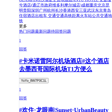
兮酒店(通辽市政府维多利摩尔城店)
成都
重庆
北京
昆
明
贵阳
深圳
广州
杭州
长沙
香港
西安
三亚
武汉
东京
青岛
住宿
酒店
出租车
交通
交通
高铁
距离
火车站
公共交通
地
铁
更多
热门问题
最新问题
待回答问题
1
回答
#卡米诺雷阿尔机场酒店#这个酒店
去墨西哥国际机场T1方便么
YoYo_8W7P0C1L
1
回答
#欢住·龙眼南|Sunset·UrbanBeauty