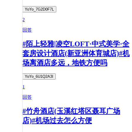
YoYo_7G2D0F7L
2
回答
#陌上轻雅|凌空LOFT·中式美学·全
套房设计酒店(新亚洲体育城店)#机
场离酒店多远，地铁方便吗
YoYo_6U1Q2A3I
1
回答
#竹舟酒店(玉溪红塔区聂耳广场
店)#机场过去怎么方便