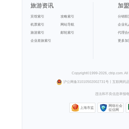
旅游资讯
加
宾馆索引
攻略索引
分销联
机票索引
网站导航
企业礼
旅游索引
邮轮索引
代理合
企业差旅索引
更多加
Copyright©
1999-
2026
,
ctrip.com
. Al
沪公网备31010502002731号
丨
互联网药
违法和不良信息举报电话0
网络社会
上海市监
征信网