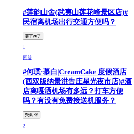
#莲韵山舍(武夷山莲花峰景区店)#
民宿离机场出行交通方便吗？
要下yu了
1
回答
#何璞·慕白|CreamCake 度假酒店
(西双版纳景洪告庄星光夜市店)#酒
店离嘎洒机场有多远？打车方便
吗？有没有免费接送机服务？
熒栗 张
2